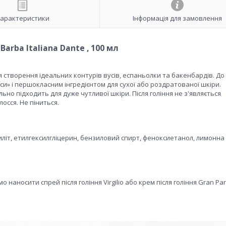
арактеристики
Інформація для замовлення
Barba Italiana Dante , 100 мл
я створення ідеальних контурів вусів, еспаньолки та бакенбардів. До
и» і першокласним інгредієнтом для сухої або роздратованої шкіри.
ьно підходить для дуже чутливої шкіри. Після гоління не з'являється
осся. Не піниться.
ксиліт, етилгексилгліцерин, бензиловий спирт, феноксиетанол, лимонна
наносити спрей після гоління Virgilio або крем після гоління Gran Pa