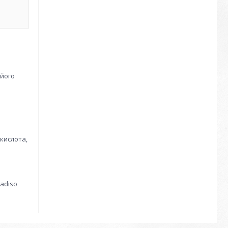
 його
 кислота,
radiso