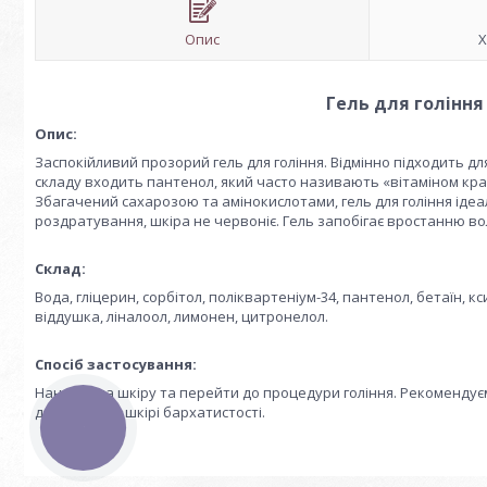
Опис
Х
Гель для гоління 
Опис:
Заспокійливий прозорий гель для гоління. Відмінно підходить дл
складу входить пантенол, який часто називають «вітаміном крас
Збагачений сахарозою та амінокислотами, гель для гоління ідеал
роздратування, шкіра не червоніє. Гель запобігає вростанню вол
Склад:
Вода, гліцерин, сорбітол, поліквартеніум-34, пантенол, бетаїн, 
віддушка, ліналоол, лимонен, цитронелол.
Спосіб застосування:
Нанести на шкіру та перейти до процедури гоління. Рекомендуємо 
для надання шкірі бархатистості.
КНОПКА
ЗВ'ЯЗКУ