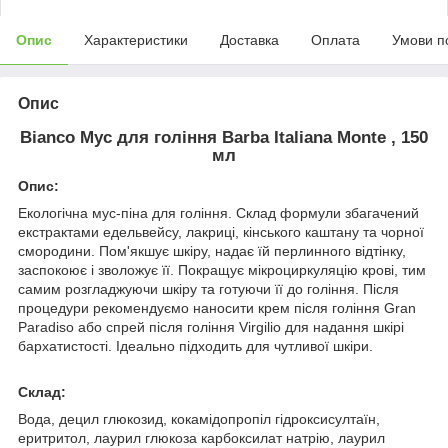
Опис
Характеристики
Доставка
Оплата
Умови п
Опис
Bianco Мус для гоління Barba Italiana Monte , 150
мл
Опис:
Екологічна мус-піна для гоління. Склад формули збагачений
екстрактами едельвейсу, лакриці, кінського каштану та чорної
смородини. Пом'якшує шкіру, надає їй перлинного відтінку,
заспокоює і зволожує її. Покращує мікроциркуляцію крові, тим
самим розгладжуючи шкіру та готуючи її до гоління. Після
процедури рекомендуємо наносити крем після гоління Gran
Paradiso або спрей після гоління Virgilio для надання шкірі
бархатистості. Ідеально підходить для чутливої шкіри.
Склад:
Вода, децил глюкозид, кокамідопропіл гідроксисултаїн,
еритритол, лаурил глюкоза карбоксилат натрію, лаурил