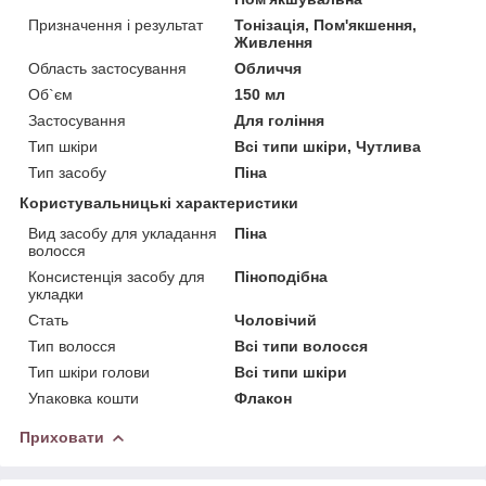
Призначення і результат
Тонізація, Пом'якшення,
Живлення
Область застосування
Обличчя
Об`єм
150 мл
Застосування
Для гоління
Тип шкіри
Всі типи шкіри, Чутлива
Тип засобу
Піна
Користувальницькі характеристики
Вид засобу для укладання
Піна
волосся
Консистенція засобу для
Піноподібна
укладки
Стать
Чоловічий
Тип волосся
Всі типи волосся
Тип шкіри голови
Всі типи шкіри
Упаковка кошти
Флакон
Приховати