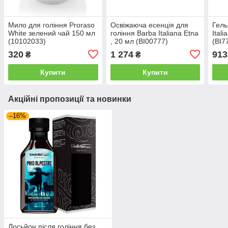
Мило для гоління Proraso
Освіжаюча есенція для
Гель
White зелений чай 150 мл
гоління Barba Italiana Etna
Ital
(10102033)
, 20 мл (BI00777)
(BI7
320
1 274
913
₴
₴
Купити
Купити
Акційні пропозиції та новинки
–16%
Лосьйон після гоління без