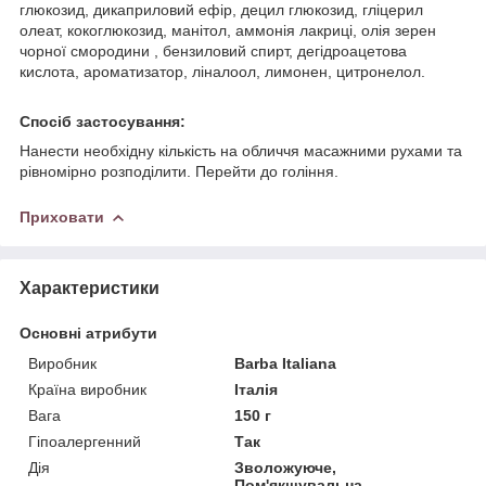
глюкозид, дикаприловий ефір, децил глюкозид, гліцерил
олеат, кокоглюкозид, манітол, аммонія лакриці, олія зерен
чорної смородини , бензиловий спирт, дегідроацетова
кислота, ароматизатор, ліналоол, лимонен, цитронелол.
Спосіб застосування:
Нанести необхідну кількість на обличчя масажними рухами та
рівномірно розподілити. Перейти до гоління.
Приховати
Характеристики
Основні атрибути
Виробник
Barba Italiana
Країна виробник
Італія
Вага
150 г
Гіпоалергенний
Так
Дія
Зволожуюче,
Пом'якшувальна