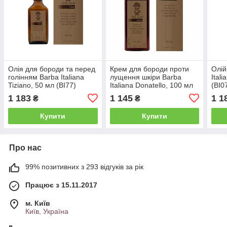
Олія для бороди та перед
Крем для бороди проти
Олій
голінням Barba Italiana
лущення шкіри Barba
Ital
Tiziano, 50 мл (BI77)
Italiana Donatello, 100 мл
(BI0
(BI77707)
1 183
1 145
1 1
₴
₴
Купити
Купити
Про нас
99% позитивних з 293 відгуків за рік
Працює з 15.11.2017
м. Київ
Київ, Україна