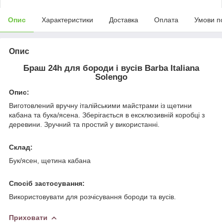
Опис
Характеристики
Доставка
Оплата
Умови п
Опис
Браш 24h для бороди і вусів Barba Italiana
Solengo
Опис:
Виготовлений вручну італійськими майстрами із щетини
кабана та бука/ясена. Зберігається в ексклюзивній коробці з
деревини. Зручний та простий у використанні.
Склад:
Бук/ясен, щетина кабана
Спосіб застосування:
Використовувати для розчісування бороди та вусів.
Приховати