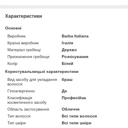
Характеристики
Основні
Виробник
Barba Italiana
Країна виробник
Італія
Матеріал гребінці
Дерево
Призначення гребінця
Розчісування
Колір
Білий
Користувальницькі характеристики
Вид засобу для укладання
браш
волосся
Гіпоалергенно
Да
Класифікація
Професійна
косметичного засобу
Область застосування
Обличчя
Тип волосся
Всі типи волосся
Тип шкіри
Всі типи шкіри