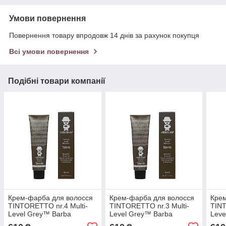
Умови повернення
Повернення товару впродовж 14 днів за рахунок покупця
Всі умови повернення
Подібні товари компанії
Крем-фарба для волосся
Крем-фарба для волосся
Крем
TINTORETTO nr.4 Multi-
TINTORETTO nr.3 Multi-
TINT
Level Grey™ Barba
Level Grey™ Barba
Leve
Italiana, 60 мл (BI047)
Italiana, 60 мл (BI037)
Ital