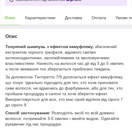
Опис
Характеристики
Доставка
Оплата
Умови п
Опис
Тонуючий шампунь з ефектом камуфляжу,
збагачений
екстрактом чорного трюфеля, відомого своїми
антиоксидантними, заспокійливими та зволожуючими
властивостями. Нанесіть на волосся час дії від 3 до 5 хвилин,
а після змивання тон зберігається приблизно тиждень.
За допомогою Тінторетто 7/9 досягається ефект камуфляжу,
що тонує. Ідеально підходить для тих, хто хоче приховати
сиве волосся, не вдаючись до фарбування, або для тих, хто
пройшов процедуру в салоні та хоче зберегти ефект.
Використовується для всіх, хто має сірий відтінок від сірого 7
до сірого 9.
Спосіб застосування:
Розподіліть засіб по всій довжині
волосся, потримайте 3-5 хвилин і змийте водою. Одягайте
рукавички під час процедури.