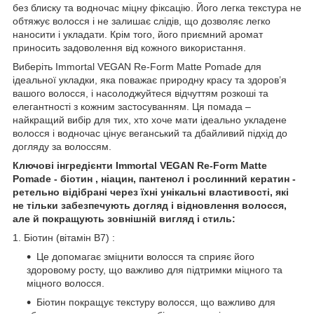
без блиску та водночас міцну фіксацію. Його легка текстура не
обтяжує волосся і не залишає слідів, що дозволяє легко
наносити і укладати. Крім того, його приємний аромат
приносить задоволення від кожного використання.
Виберіть Immortal VEGAN Re-Form Matte Pomade для
ідеальної укладки, яка поважає природну красу та здоров’я
вашого волосся, і насолоджуйтеся відчуттям розкоші та
елегантності з кожним застосуванням. Ця помада –
найкращий вибір для тих, хто хоче мати ідеально укладене
волосся і водночас цінує веганський та дбайливий підхід до
догляду за волоссям.
Ключові інгредієнти Immortal VEGAN Re-Form Matte
Pomade - біотин , ніацин, пантенол і рослинний кератин -
ретельно відібрані через їхні унікальні властивості, які
не тільки забезпечують догляд і відновлення волосся,
але й покращують зовнішній вигляд і стиль:
1. Біотин (вітамін B7) :
Це допомагає зміцнити волосся та сприяє його
здоровому росту, що важливо для підтримки міцного та
міцного волосся.
Біотин покращує текстуру волосся, що важливо для