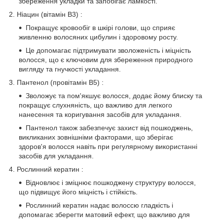
збереження укладки та запобігає ламкості.
2. Ніацин (вітамін B3) :
Покращує кровообіг в шкірі голови, що сприяє
живленню волосяних цибулин і здоровому росту.
Це допомагає підтримувати зволоженість і міцність
волосся, що є ключовим для збереження природного
вигляду та гнучкості укладання.
3. Пантенол (провітамін B5) :
Зволожує та пом'якшує волосся, додає йому блиску та
покращує слухняність, що важливо для легкого
нанесення та коригування засобів для укладання.
Пантенол також забезпечує захист від пошкоджень,
викликаних зовнішніми факторами, що зберігає
здоров'я волосся навіть при регулярному використанні
засобів для укладання.
4. Рослинний кератин :
Відновлює і зміцнює пошкоджену структуру волосся,
що підвищує його міцність і стійкість.
Рослинний кератин надає волоссю гладкість і
допомагає зберегти матовий ефект, що важливо для