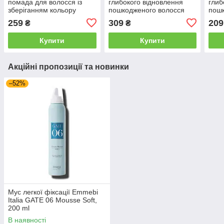
помада для волосся із
глибокого відновлення
глиб
зберіганням кольору
пошкодженого волосся
пошк
Immortal NYC RE-FORM
Immortal NYC RE-BOND
Imm
259
309
209
₴
₴
I'M Vegan, 150 мл (NYC-
I'M Vegan, 500 мл (NYC-
I'M 
72)
66)
67)
Купити
Купити
Акційні пропозиції та новинки
–52%
Мус легкої фіксації Emmebi
Italia GATE 06 Mousse Soft,
200 ml
В наявності