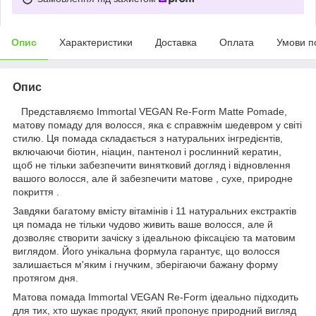
Опис
Характеристики
Доставка
Оплата
Умови п
Опис
Представляємо Immortal VEGAN Re-Form Matte Pomade,
матову помаду для волосся, яка є справжнім шедевром у світі
стилю. Ця помада складається з натуральних інгредієнтів,
включаючи біотин, ніацин, пантенол і рослинний кератин,
щоб не тільки забезпечити винятковий догляд і відновлення
вашого волосся, але й забезпечити матове , сухе, природне
покриття .
Завдяки багатому вмісту вітамінів і 11 натуральних екстрактів
ця помада не тільки чудово живить ваше волосся, але й
дозволяє створити зачіску з ідеальною фіксацією та матовим
виглядом. Його унікальна формула гарантує, що волосся
залишається м'яким і гнучким, зберігаючи бажану форму
протягом дня.
Матова помада Immortal VEGAN Re-Form ідеально підходить
для тих, хто шукає продукт, який пропонує природний вигляд