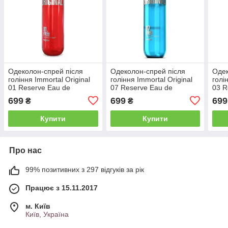
Одеколон-спрей після
Одеколон-спрей після
Одек
гоління Immortal Original
гоління Immortal Original
голі
01 Reserve Eau de
07 Reserve Eau de
03 R
Cologne, 500 мл (NYC-51)
Cologne, 500 мл (NYC-50)
Colo
699
699
699
₴
₴
Купити
Купити
Про нас
99% позитивних з 297 відгуків за рік
Працює з 15.11.2017
м. Київ
Київ, Україна