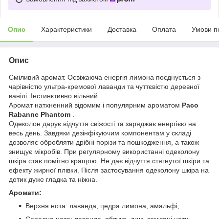
Опис
Характеристики
Доставка
Оплата
Умови п
Опис
Сміливий аромат. Освіжаюча енергія лимона поєднується з
чарівністю ультра-кремової лаванди та чуттєвістю деревної
ванілі. Інстинктивно вільний.
Аромат натхненний відомим і популярним ароматом
Paco
Rabanne Phantom
.
Одеколон дарує відчуття свіжості та заряджає енергією на
весь день. Завдяки дезінфікуючим компонентам у складі
дозволяє обробляти дрібні порізи та пошкодження, а також
знищує мікробів. При регулярному використанні одеколону
шкіра стає помітно кращою. Не дає відчуття стягнутої шкіри та
ефекту жирної плівки. Після застосування одеколону шкіра на
дотик дуже гладка та ніжна.
Аромати:
Верхня нота: лаванда, цедра лимона, амальфі;
Середня нота: лаванда, яблуко, дим, земляні ноти,