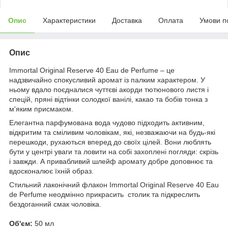
Опис
Характеристики
Доставка
Оплата
Умови п
Опис
Immortal Original Reserve 40 Eau de Perfume – це
надзвичайно спокусливий аромат із палким характером. У
ньому вдало поєдналися чуттєві акорди тютюнового листя і
спецій, пряні відтінки солодкої ванілі, какао та бобів тонка з
м'яким присмаком.
Елегантна парфумована вода чудово підходить активним,
відкритим та сміливим чоловікам, які, незважаючи на будь-які
перешкоди, рухаються вперед до своїх цілей. Вони люблять
бути у центрі уваги та ловити на собі захоплені погляди: скрізь
і завжди. А привабливий шлейф аромату добре доповнює та
вдосконалює їхній образ.
Стильний лаконічний флакон Immortal Original Reserve 40 Eau
de Perfume неодмінно прикрасить столик та підкреслить
бездоганний смак чоловіка.
Об'єм:
50 мл