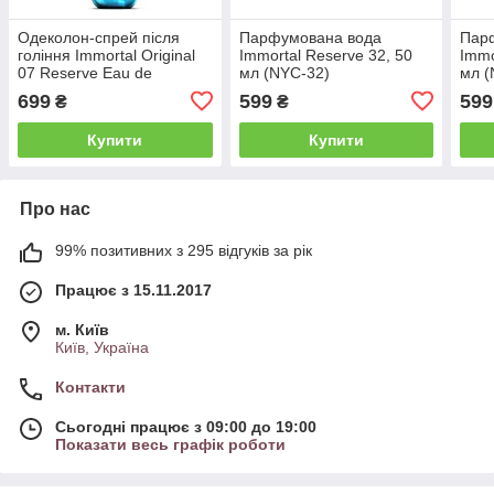
Одеколон-спрей після
Парфумована вода
Пар
гоління Immortal Original
Immortal Reserve 32, 50
Immo
07 Reserve Eau de
мл (NYC-32)
мл (
Cologne, 500 мл (NYC-50)
699
599
599
₴
₴
Купити
Купити
Про нас
99% позитивних з 295 відгуків за рік
Працює з 15.11.2017
м. Київ
Київ, Україна
Контакти
Сьогодні працює з 09:00 до 19:00
Показати весь графік роботи