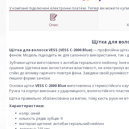
У компанії підключені електронні платежі. Тепер ви можете куп
Опис
Х
Щітка для волос
Щітка для волосся VESS (VESS C-2000 Blue)
— професійна щітка
феном. Модель підходить як для салонного використання, так і 
Зубчики щітки виготовлені з антибактеріального нейлону. Їхня 
сушіння. Щетина має антистатичні властивості, не електризує во
стійкі до впливу гарячого повітря фена. Завдяки своїй рухливос
пишної форми зачіски.
Основа щітки
VESS C-2000 Blue
виготовлена з термостійкого кау
Ручка та корпус виконані з удароміцного, вологостійкого пластик
Щітка правильно збалансована за вагою, тому кисть руки не вто
Характеристики:
колір: синій
кількість рядів зубців: 9
матеріал щетини: антибактеріальний нейлон
довжина: 215 мм