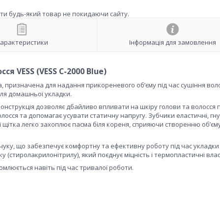
ити будь-який товар не покидаючи сайту.
арактеристики
Інформація для замовлення
ся VESS (VESS C-2000 Blue)
, призначена для надання прикореневого об’єму під час сушіння вол
для домашньої укладки.
конструкція дозволяє дбайливо впливати на шкіру голови та волосся п
лосся та допомагає усувати статичну напругу. Зубчики еластичні, гну
ті щітка легко захоплює пасма біля кореня, сприяючи створенню об’єм
чуку, що забезпечує комфортну та ефективну роботу під час укладки
у (стиролакрилонітрилу), який поєднує міцність і термопластичні влас
млюється навіть під час тривалої роботи.