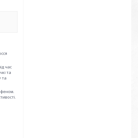
осся
ід час
чкі та
у та
 феном.
тивості.