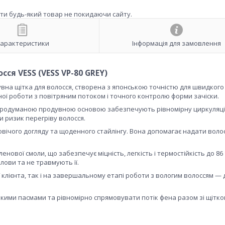
ити будь-який товар не покидаючи сайту.
арактеристики
Інформація для замовлення
сся VESS (VESS VP-80 GREY)
на щітка для волосся, створена з японською точністю для швидкого
ї роботи з повітряним потоком і точного контролю форми зачіски.
з продуманою продувною основою забезпечують рівномірну циркуляц
и ризик перегріву волосся.
овічого догляду та щоденного стайлінгу. Вона допомагає надати воло
нової смоли, що забезпечує міцність, легкість і термостійкість до 86 
лови та не травмують її.
 клієнта, так і на завершальному етапі роботи з вологим волоссям — 
кими пасмами та рівномірно спрямовувати потік фена разом зі щітко