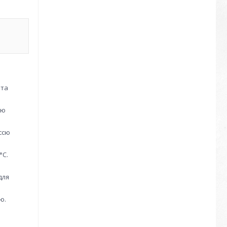
 та
ію
ссю
°C.
для
ю.