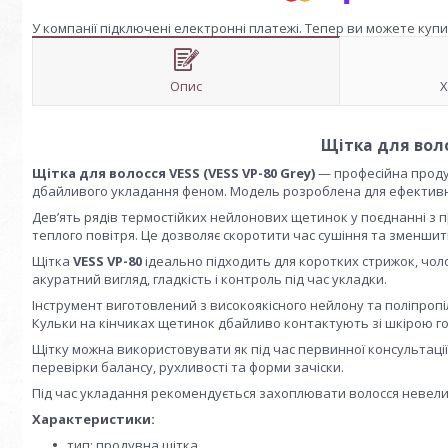
У компанії підключені електронні платежі. Тепер ви можете куп
Опис
Х
Щітка для воло
Щітка для волосся VESS (VESS VP-80 Grey)
— професійна продув
дбайливого укладання феном. Модель розроблена для ефективно
Дев’ять рядів термостійких нейлонових щетинок у поєднанні 
теплого повітря. Це дозволяє скоротити час сушіння та зменшит
Щітка
VESS VP-80
ідеально підходить для коротких стрижок, чол
акуратний вигляд, гладкість і контроль під час укладки.
Інструмент виготовлений з високоякісного нейлону та поліпропіле
Кульки на кінчиках щетинок дбайливо контактують зі шкірою го
Щітку можна використовувати як під час первинної консультації
перевірки балансу, рухливості та форми зачіски.
Під час укладання рекомендується захоплювати волосся невели
Характеристики:
тип: продувна щітка