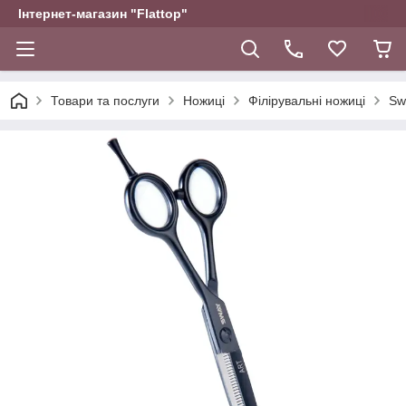
Інтернет-магазин "Flattop"
Товари та послуги
Ножиці
Філірувальні ножиці
Sw