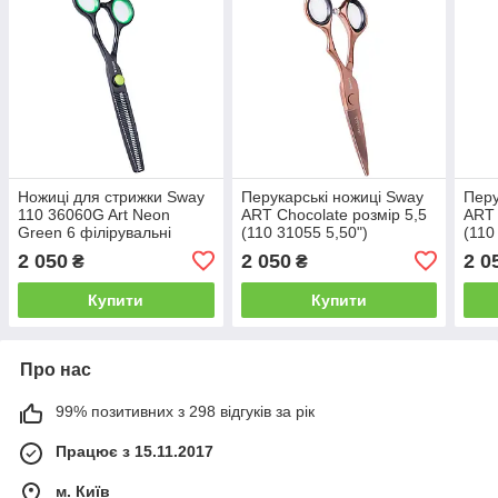
Ножиці для стрижки Sway
Перукарські ножиці Sway
Перу
110 36060G Art Neon
ART Chocolate розмір 5,5
ART 
Green 6 філірувальні
(110 31055 5,50")
(110
2 050
2 050
2 0
₴
₴
Купити
Купити
Про нас
99% позитивних з 298 відгуків за рік
Працює з 15.11.2017
м. Київ