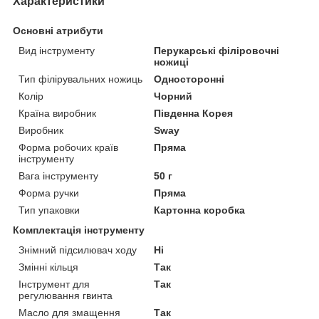
Характеристики
Основні атрибути
Вид інструменту
Перукарські філіровочні
ножиці
Тип філірувальних ножиць
Односторонні
Колір
Чорний
Країна виробник
Південна Корея
Виробник
Sway
Форма робочих країв
Пряма
інструменту
Вага інструменту
50 г
Форма ручки
Пряма
Тип упаковки
Картонна коробка
Комплектація інструменту
Знімний підсилювач ходу
Ні
Змінні кільця
Так
Інструмент для
Так
регулювання гвинта
Масло для змащення
Так