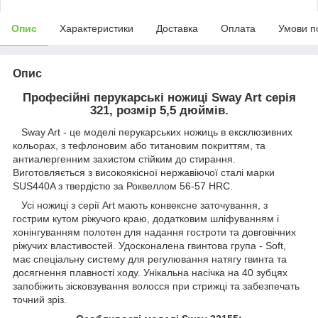
Опис
Характеристики
Доставка
Оплата
Умови п
Опис
Професійні перукарські ножиці Sway Art серія
321, розмір 5,5 дюймів.
Sway Art - це моделі перукарських ножиць в ексклюзивних
кольорах, з тефлоновим або титановим покриттям, та
антиалергенним захистом стійким до стирання.
Виготовляється з високоякісної нержавіючої сталі марки
SUS440A з твердістю за Роквеллом 56-57 HRC.
Усі ножиці з серії Art мають конвексне заточування, з
гострим кутом ріжучого краю, додатковим шліфуванням і
хонінгуванням полотен для надання гостроти та довговічних
ріжучих властивостей. Удосконалена гвинтова група - Soft,
має спеціальну систему для регулювання натягу гвинта та
досягнення плавності ходу. Унікальна насічка на 40 зубцях
запобіжить зісковзування волосся при стрижці та забезпечать
точний зріз.