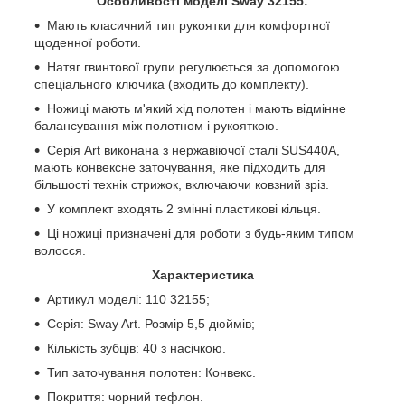
Особливості моделі Sway 32155:
Мають класичний тип рукоятки для комфортної
щоденної роботи.
Натяг гвинтової групи регулюється за допомогою
спеціального ключика (входить до комплекту).
Ножиці мають м'який хід полотен і мають відмінне
балансування між полотном і рукояткою.
Серія Art виконана з нержавіючої сталі SUS440A,
мають конвексне заточування, яке підходить для
більшості технік стрижок, включаючи ковзний зріз.
У комплект входять 2 змінні пластикові кільця.
Ці ножиці призначені для роботи з будь-яким типом
волосся.
Характеристика
Артикул моделі: 110 32155;
Серія: Sway Art. Розмір 5,5 дюймів;
Кількість зубців: 40 з насічкою.
Тип заточування полотен: Конвекс.
Покриття: чорний тефлон.