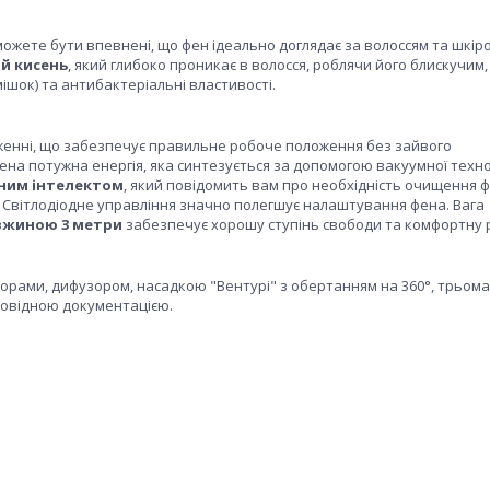
можете бути впевнені, що фен ідеально доглядає за волоссям та шкір
й кисень
, який глибоко проникає в волосся, роблячи його блискучим,
мішок) та антибактеріальні властивості.
енні, що забезпечує правильне робоче положення без зайвого
на потужна енергія, яка синтезується за допомогою вакуумної технол
чним інтелектом
, який повідомить вам про необхідність очищення ф
 Світлодіодне управління значно полегшує налаштування фена. Вага
вжиною 3 метри
забезпечує хорошу ступінь свободи та комфортну 
орами, дифузором, насадкою "Вентурі" з обертанням на 360°, трьома
ровідною документацією.