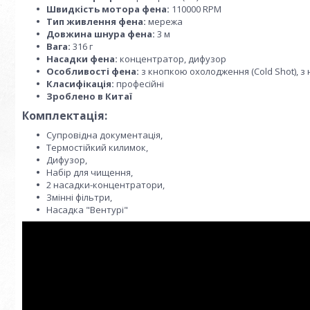
Швидкість мотора фена:
110000 RPM
Тип живлення фена:
мережа
Довжина шнура фена:
3 м
Вага:
316 г
Насадки фена:
концентратор, дифузор
Особливості фена:
з кнопкою охолодження (Cold Shot), з 
Класифікація:
професійні
Зроблено в Китаї
Комплектація:
Супровідна документація,
Термостійкий килимок,
Дифузор,
Набір для чищення,
2 насадки-концентратори,
Змінні фільтри,
Насадка "Вентурі"