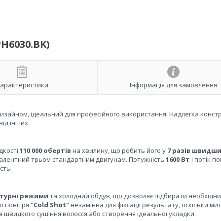
H6030.BK)
арактеристики
Інформація для замовлення
 дизайном, ідеальний для професійного використання. Надлегка констр
ід інших.
дкості
110 000 обертів
на хвилину, що робить його у
7 разів швидш
івалентний трьом стандартним двигунам. Потужність
1600 Вт
і потік п
сть.
атурні режими
та холодний обдув, що дозволяє підбирати необхідн
о повітря
"Cold Shot"
незамінна для фіксації результату, оскільки ми
я швидкого сушіння волосся або створення ідеальної укладки.