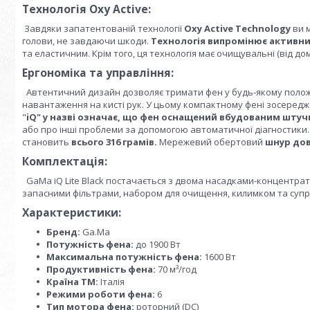
Технологія Oxy Active:
Завдяки запатентованій технології
Oxy Active Technology
ви 
голови, не завдаючи шкоди.
Технологія випромінює активни
та еластичним. Крім того, ця технологія має очищувальні (від до
Ергономіка та управління:
Автентичний дизайн дозволяє тримати фен у будь-якому полож
навантаження на кисті рук. У цьому компактному фені зосередже
"
iQ" у назві означає, що фен оснащений вбудованим шту
або про інші проблеми за допомогою автоматичної діагностики.
становить
всього 316 грамів.
Мережевий обертовий
шнур до
Комплектація:
GaMa iQ Lite Black постачається з двома насадками-концентрат
запасними фільтрами, набором для очищення, килимком та суп
Характеристики:
Бренд:
Ga.Ma
Потужність фена:
до 1900 Вт
Максимальна потужність фена:
1600 Вт
Продуктивність фена:
70 м³/год
Країна ТМ:
Італія
Режими роботи фена:
6
Тип мотора фена:
роторний (DC)