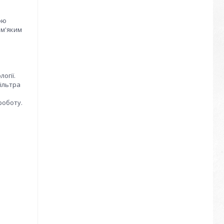
ою
 м'яким
огії.
ільтра
роботу.