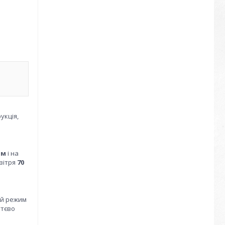
укція,
им
і на
овітря
70
ий режим
ттєво