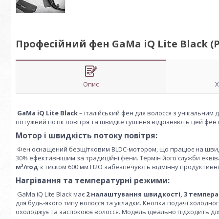
Професійний фен GaMa iQ Lite Black (P
Опис
Х
GaMa iQ Lite Black
– італійський фен для волосся з унікальним
потужний потік повітря та швидке сушіння відрізняють цей фен в
Мотор і швидкість потоку повітря:
Фен оснащений безщітковим BLDC-мотором, що працює на шви
30% ефективнішим за традиційні фени. Термін його служби екв
м³/год
з тиском 600 мм H2O забезпечують відмінну продуктивні
Нагрівання та температурні режими:
GaMa iQ Lite Black має
2 налаштування швидкості,
3 темпер
для будь-якого типу волосся та укладки. Кнопка подачі холодног
охолоджує та заспокоює волосся. Модель ідеально підходить дл