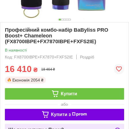
Професійний комбо-набір BaByliss PRO
Boost+ Chameleon
(FX8700IBPE+FX7870IBPE+FXFS2IE)
В наявності
Код: FX8700IBPE+FX7870+FXFS2IE
Роздріб
16 410
₴
18 464 ₴
Економія
2054 ₴
Купити
або
Купити з