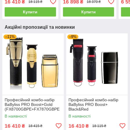
16 410
16 898
6 5
₴
₴
18 115 ₴
18 370 ₴
Купити
Купити
Акційні пропозиції та новинки
–11%
–9%
Професійний комбо-набір
Професійний комбо-набір
BaByliss PRO Boost+Gold
BaByliss PRO Boost+
(FX8700GBPE+FX7870GBPE
Black&Red
+FXFS2GE)
(FX8700RBPE+FX7870RBPE+
В наявності
В наявності
FXFS2GSE)
16 410
16 410
₴
₴
18 415 ₴
18 115 ₴