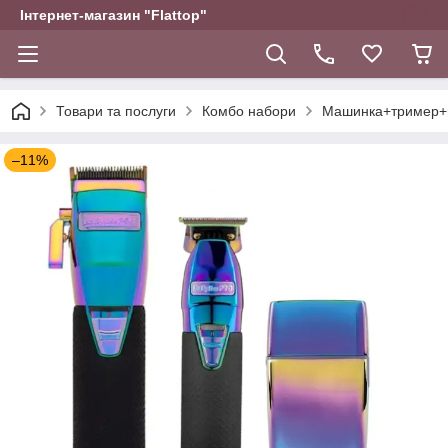
Інтернет-магазин "Flattop"
Товари та послуги
Комбо набори
Машинка+тример+
–11%