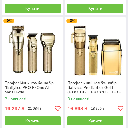
Купити
Купити
–8%
–8%
Професійний комбо-набір
Професійний комбо-набір
"BaByliss PRO FxOne All-
Babyliss Pro Barber Gold
Metal Gold"
(FX8700GE+FX7870GE+FXF
(FX899GE+FX799GE+FX79F
S2GE)
В наявності
В наявності
SGE)
19 297
16 898
₴
₴
21 084 ₴
18 370 ₴
Купити
Купити