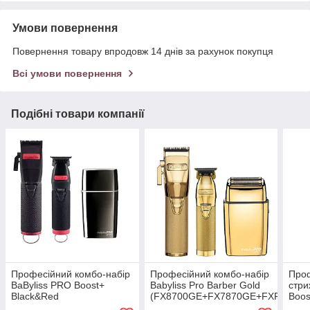
Умови повернення
Повернення товару впродовж 14 днів за рахунок покупця
Всі умови повернення
Подібні товари компанії
Професійний комбо-набір
Професійний комбо-набір
Про
BaByliss PRO Boost+
Babyliss Pro Barber Gold
стри
Black&Red
(FX8700GE+FX7870GE+FXFS2GE)
Boos
(FX8700RBPE+FX7870RBPE+FXFS2GSE)
(FX8