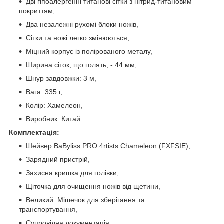
Дві гіпоалергенні титанові сітки з нітрид-титановим
покриттям,
Два незалежні рухомі блоки ножів,
Сітки та ножі легко змінюються,
Міцний корпус із полірованого металу,
Ширина сіток, що голять, - 44 мм,
Шнур завдовжки: 3 м,
Вага: 335 г,
Колір: Хамелеон,
Виробник: Китай.
Комплектація:
Шейвер BaByliss PRO 4rtists Chameleon (FXFSIE),
Зарядний пристрій,
Захисна кришка для голівки,
Щіточка для очищення ножів від щетини,
Великий Мішечок для зберігання та
транспортування,
Супровідна документація,