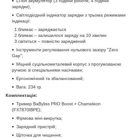
Li-ion акумулятор (3 години роботи, 4 години
зарядки);
Світлодіодний індикатор зарядки з трьома режимами
індикації:
1.блимає – заряджається
2.блимає – залишилося заряду на 10 хвилин
3.світиться – повністю заряджений
Інструменти регулювання нульового зазору "Zero
Gap";
Міцний суцільнометалевий корпус з прогумованою
ручкою зі спеціальними насічками;
Ергономічний та збалансований;
Вага: 234 гр.
Комплектація:
Тример BaByliss PRO Boost + Chameleon
(FX7870IBPE);
Фірмова міні-викрутка;
Зарядний пристрій;
Щіточка для чищення;