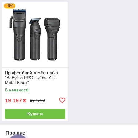
–6%
Професійний комбо-набір
"BaByliss PRO FxOne All-
Metal Black"
(FX899MBE+FX799MBE+FX7
В наявності
9FSMBE)
19 197
₴
20 484 ₴
Купити
Про нас