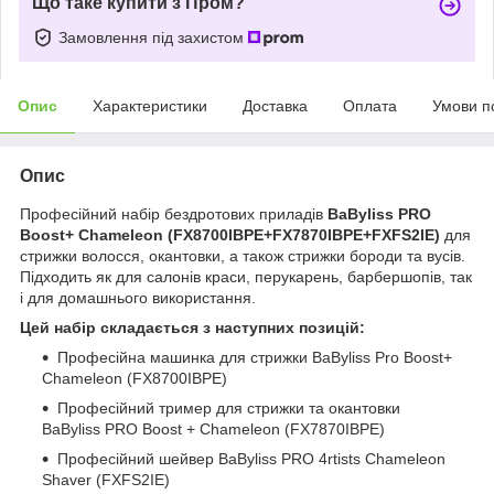
Що таке купити з Пром?
Замовлення під захистом
Опис
Характеристики
Доставка
Оплата
Умови п
Опис
Професійний набір бездротових приладів
BaByliss PRO
Boost+ Chameleon (FX8700IBPE+FX7870IBPE+FXFS2IE
)
для
стрижки волосся, окантовки, а також стрижки бороди та вусів.
Підходить як для салонів краси, перукарень, барбершопів, так
і для домашнього використання.
Цей набір складається з наступних позицій:
Професійна машинка для стрижки BaByliss Pro Boost+
Chameleon (FX8700IBPE)
Професійний тример для стрижки та окантовки
BaByliss PRO Boost + Chameleon (FX7870IBPE)
Професійний шейвер BaByliss PRO 4rtists Chameleon
Shaver (FXFS2IE)