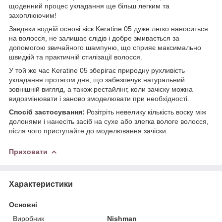
щоденний процес укладання ще більш легким та
захоплюючим!
Завдяки водній основі віск Keratine 05 дуже легко наноситься
на волосся, не залишає слідів і добре змивається за
допомогою звичайного шампуню, що сприяє максимально
швидкій та практичній стилізації волосся.
У той же час Keratine 05 зберігає природну рухливість
укладання протягом дня, що забезпечує натуральний
зовнішній вигляд, а також рестайлінг, коли зачіску можна
видозмінювати і заново змоделювати при необхідності.
Спосіб застосування:
Розітріть невелику кількість воску між
долонями і нанесіть засіб на сухе або злегка вологе волосся,
після чого приступайте до моделювання зачіски.
Приховати
Характеристики
Основні
Виробник
Nishman