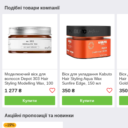
Подібні товари компанії
Моделюючий віск для
Віск для укладання Kabuto
Віск
волосся Depot 303 Hair
Hair Styling Aqua Wax
Hair
Styling Modelling Wax, 100
Sunfire Edge, 150 мл
Gold
мл (060888)
(8685077950186)
(868
1 277
350
350
₴
₴
Купити
Купити
Акційні пропозиції та новинки
–19%