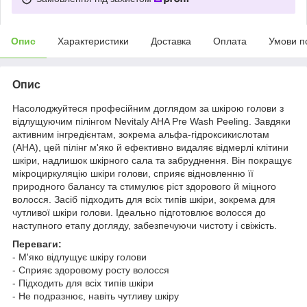
Опис
Характеристики
Доставка
Оплата
Умови п
Опис
Насолоджуйтеся професійним доглядом за шкірою голови з
відлущуючим пілінгом Nevitaly AHA Pre Wash Peeling. Завдяки
активним інгредієнтам, зокрема альфа-гідроксикислотам
(AHA), цей пілінг м'яко й ефективно видаляє відмерлі клітини
шкіри, надлишок шкірного сала та забруднення. Він покращує
мікроциркуляцію шкіри голови, сприяє відновленню її
природного балансу та стимулює ріст здорового й міцного
волосся. Засіб підходить для всіх типів шкіри, зокрема для
чутливої шкіри голови. Ідеально підготовлює волосся до
наступного етапу догляду, забезпечуючи чистоту і свіжість.
Переваги:
- М'яко відлущує шкіру голови
- Сприяє здоровому росту волосся
- Підходить для всіх типів шкіри
- Не подразнює, навіть чутливу шкіру