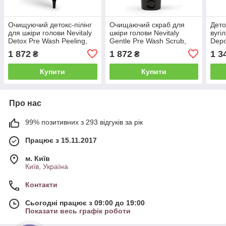
Очищуючий детокс-пілінг
Очищаючий скраб для
Дето
для шкіри голови Nevitaly
шкіри голови Nevitaly
вугі
Detox Pre Wash Peeling,
Gentle Pre Wash Scrub,
Depo
150 мл (1033212)
200 мл (1033200)
With
1 872
1 872
1 3
₴
₴
125 
Купити
Купити
Про нас
99% позитивних з 293 відгуків за рік
Працює з 15.11.2017
м. Київ
Київ, Україна
Контакти
Сьогодні працює з 09:00 до 19:00
Показати весь графік роботи