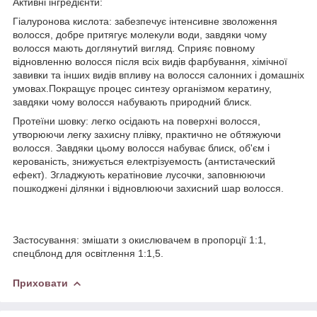
Активні інгредієнти:
Гіалуронова кислота: забезпечує інтенсивне зволоження
волосся, добре притягує молекули води, завдяки чому
волосся мають доглянутий вигляд. Сприяє повному
відновленню волосся після всіх видів фарбування, хімічної
завивки та інших видів впливу на волосся салонних і домашніх
умовах.Покращує процес синтезу організмом кератину,
завдяки чому волосся набувають природний блиск.
Протеїни шовку: легко осідають на поверхні волосся,
утворюючи легку захисну плівку, практично не обтяжуючи
волосся. Завдяки цьому волосся набуває блиск, об'єм і
керованість, знижується електрізуемость (антистаческий
ефект). Згладжують кератіновие лусочки, заповнюючи
пошкоджені ділянки і відновлюючи захисний шар волосся.
Застосування: змішати з окислювачем в пропорції 1:1,
спецблонд для освітлення 1:1,5.
Приховати