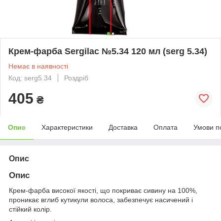
Крем-фарба Sergilac №5.34 120 мл (serg 5.34)
Немає в наявності
Код: serg5.34
Роздріб
405
₴
Опис
Характеристики
Доставка
Оплата
Умови п
Опис
Опис
Крем-фарба високої якості, що покриває сивину на 100%,
проникає вглиб кутикули волоса, забезпечує насичений і
стійкий колір.