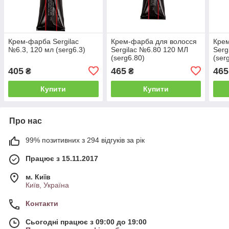
Крем-фарба Sergilac
Крем-фарба для волосся
Крем
№6.3, 120 мл (serg6.3)
Sergilac №6.80 120 МЛ
Serg
(serg6.80)
(ser
405
465
465
₴
₴
Купити
Купити
Про нас
99% позитивних з 294 відгуків за рік
Працює з 15.11.2017
м. Київ
Київ, Україна
Контакти
Сьогодні працює з 09:00 до 19:00