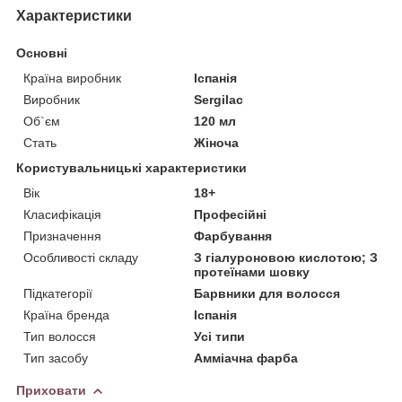
Характеристики
Основні
Країна виробник
Іспанія
Виробник
Sergilac
Об`єм
120 мл
Стать
Жіноча
Користувальницькі характеристики
Вік
18+
Класифікація
Професійні
Призначення
Фарбування
Особливості складу
З гіалуроновою кислотою; З
протеїнами шовку
Підкатегорії
Барвники для волосся
Країна бренда
Іспанія
Тип волосся
Усі типи
Тип засобу
Амміачна фарба
Приховати