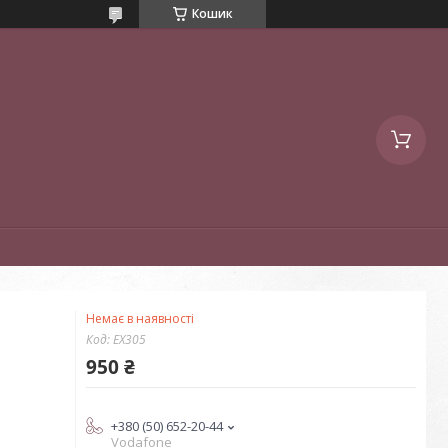
Кошик
Немає в наявності
Код:
EX305
950 ₴
+380 (50) 652-20-44
Vodafone