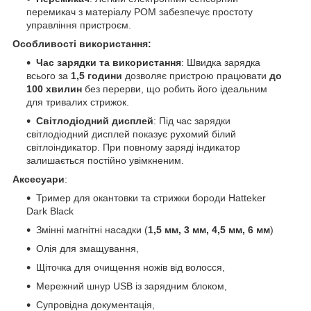
перемикач з матеріалу POM забезпечує простоту
управління пристроєм.
Особливості використання:
Час зарядки та використання
: Швидка зарядка
всього за
1,5 години
дозволяє пристрою працювати
до
100 хвилин
без перерви, що робить його ідеальним
для тривалих стрижок.
Світлодіодний дисплей
: Під час зарядки
світлодіодний дисплей показує рухомий білий
світлоіндикатор. При повному заряді індикатор
залишається постійно увімкненим.
Аксесуари
:
Тример для окантовки та стрижки бороди Hatteker
Dark Black
Змінні магнітні насадки (
1,5 мм, 3 мм, 4,5 мм, 6 мм
)
Олія для змащування,
Щіточка для очищення ножів від волосся,
Мережний шнур USB із зарядним блоком,
Супровідна документація,