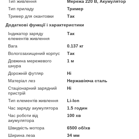
Тип живлення
Мережа 220 В, Акумулятор
Тип приладу
Тример
Тример для окантовки
Так
Додаткові функції і характеристики
Індикатор заряду
Так
елементів живлення
Вага
0.137 кг
Вологозахищений корпус
Так
Довжина мережевого
1 м
шнура
Дорожній футляр
Ні
Матеріал лез
Нержавіюча сталь
Стаціонарний зарядний
Ні
пристрій
Тип елементів живлення
Li-Ion
Час заряду акумулятора
1.5 годин
Час роботи від
100 хв
акумулятора
Швидкість мотора
6500 об/хв
Ширина леза
34 мм