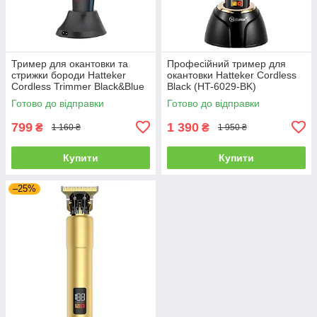
Тример для окантовки та
Професійний тример для
стрижки бороди Hatteker
окантовки Hatteker Cordless
Cordless Trimmer Black&Blue
Black (HT-6029-BK)
(MS-817)
Готово до відправки
Готово до відправки
799
1 390
₴
₴
1 160 ₴
1 950 ₴
Купити
Купити
–25%