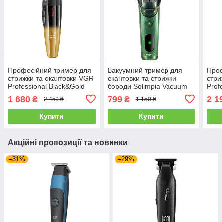
Професійний тример для
Вакуумний тример для
Проф
стрижки та окантовки VGR
окантовки та стрижки
стри
Professional Black&Gold
бороди Solimpia Vacuum
Prof
(V-906-GO)
Trimmer Green (HT-6108-
(V-9
1 680
799
2 1
₴
₴
2 450 ₴
1 150 ₴
GN)
Купити
Купити
Акційні пропозиції та новинки
–31%
–29%