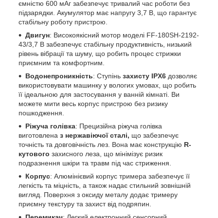
ємністю 600 мАг забезпечує тривалий час роботи без
підзарядки. Акумулятор має напругу 3,7 В, що гарантує
стабільну роботу пристрою.
Двигун
: Високоякісний мотор моделі FF-180SH-2192-
43/3,7 В забезпечує стабільну продуктивність, низький
рівень вібрації та шуму, що робить процес стрижки
приємним та комфортним.
Водонепроникність
: Ступінь
захисту IPX6
дозволяє
використовувати машинку у вологих умовах, що робить
її ідеальною для застосування у ванній кімнаті. Ви
можете мити весь корпус пристрою без ризику
пошкодження.
Ріжуча голівка
: Прецизійна ріжуча голівка
виготовлена
з нержавіючої сталі,
що забезпечує
точність та довговічність лез. Вона має конструкцію
R-
кутового
захисного леза, що мінімізує ризик
подразнення шкіри та травм під час стриження.
Корпус
: Алюмінієвий корпус тримера забезпечує її
легкість та міцність, а також надає стильний зовнішній
вигляд. Поверхня з оксиду металу додає тримеру
приємну текстуру та захист від подряпин.
Перемикач
: Легкий електронний сенсорний