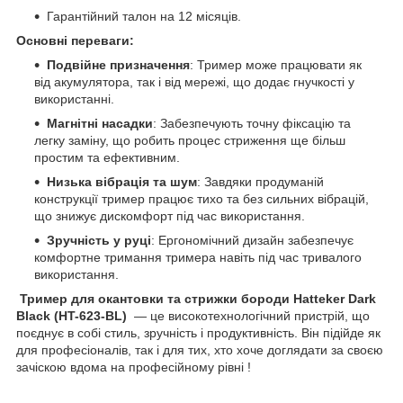
Гарантійний талон на 12 місяців.
Основні переваги:
Подвійне призначення
: Тример може працювати як
від акумулятора, так і від мережі, що додає гнучкості у
використанні.
Магнітні насадки
: Забезпечують точну фіксацію та
легку заміну, що робить процес стриження ще більш
простим та ефективним.
Низька вібрація та шум
: Завдяки продуманій
конструкції тример працює тихо та без сильних вібрацій,
що знижує дискомфорт під час використання.
Зручність у руці
: Ергономічний дизайн забезпечує
комфортне тримання тримера навіть під час тривалого
використання.
Тример для окантовки та стрижки бороди Hatteker Dark
Black (HT-623-BL)
— це високотехнологічний пристрій, що
поєднує в собі стиль, зручність і продуктивність. Він підійде як
для професіоналів, так і для тих, хто хоче доглядати за своєю
зачіскою вдома на професійному рівні !