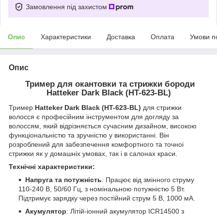
Замовлення під захистом
Опис
Характеристики
Доставка
Оплата
Умови п
Опис
Тример для окантовки та стрижки бороди
Hatteker Dark Black (HT-623-BL)
Тример
Hatteker Dark Black (HT-623-BL)
для стрижки
волосся є професійним інструментом для догляду за
волоссям, який відрізняється сучасним дизайном, високою
функціональністю та зручністю у використанні. Він
розроблений для забезпечення комфортного та точноі
стрижки як у домашніх умовах, так і в салонах краси.
Технічні характеристики:
Напруга та потужність
: Працює від змінного струму
110-240 В, 50/60 Гц, з номінальною потужністю 5 Вт.
Підтримує зарядку через постійний струм 5 В, 1000 мА.
Акумулятор
: Літій-іонний акумулятор ICR14500 з