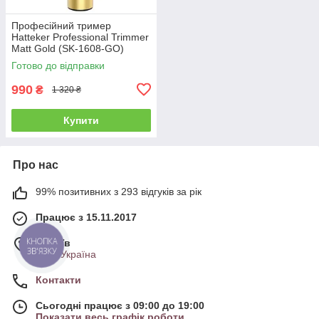
Професійний тример
Hatteker Professional Trimmer
Matt Gold (SK-1608-GO)
Готово до відправки
990
₴
1 320 ₴
Купити
Про нас
99% позитивних з 293 відгуків за рік
Працює з 15.11.2017
КНОПКА
м. Київ
ЗВ'ЯЗКУ
Київ, Україна
Контакти
Сьогодні працює з 09:00 до 19:00
Показати весь графік роботи