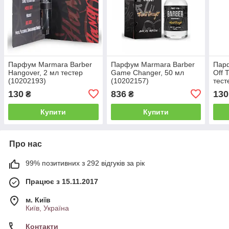
Парфум Marmara Barber
Парфум Marmara Barber
Пар
Hangover, 2 мл тестер
Game Changer, 50 мл
Off 
(10202193)
(10202157)
тест
130
836
130
₴
₴
Купити
Купити
Про нас
99% позитивних з 292 відгуків за рік
Працює з 15.11.2017
м. Київ
Київ, Україна
Контакти