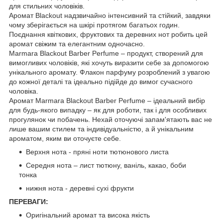
для стильних чоловіків.
Аромат Blackout надзвичайно інтенсивний та стійкий, завдяки
чому зберігається на шкірі протягом багатьох годин.
Поєднання квіткових, фруктових та деревних нот робить цей
аромат свіжим та елегантним одночасно.
Marmara Blackout Barber Perfume – продукт, створений для
вимогливих чоловіків, які хочуть виразити себе за допомогою
унікального аромату. Флакон парфуму розроблений з увагою
до кожної деталі та ідеально підійде до вимог сучасного
чоловіка.
Аромат Marmara Blackout Barber Perfume – ідеальний вибір
для будь-якого випадку – як для роботи, так і для особливих
прогулянок чи побачень. Нехай оточуючі запам'ятають вас не
лише вашим стилем та індивідуальністю, а й унікальним
ароматом, яким ви оточуєте себе.
Верхня нота - пряні ноти тютюнового листа
Середня нота – лист тютюну, ваніль, какао, боби
тонка
нижня нота - деревні сухі фрукти
ПЕРЕВАГИ:
Оригінальний аромат та висока якість