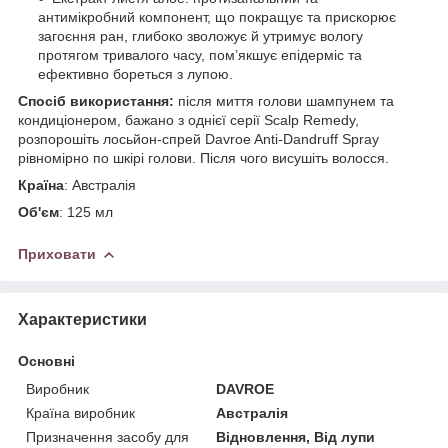
антимікробний компонент, що покращує та прискорює
загоєння ран, глибоко зволожує й утримує вологу
протягом тривалого часу, пом’якшує епідерміс та
ефективно бореться з лупою.
Спосіб використання:
після миття голови шампунем та
кондиціонером, бажано з однієї серії Scalp Remedy,
розпорошіть лосьйон-спрей Davroe Anti-Dandruff Spray
рівномірно по шкірі голови. Після чого висушіть волосся.
Країна
: Австралія
Об'єм
: 125 мл
Приховати
Характеристики
Основні
Виробник
DAVROE
Країна виробник
Австралія
Призначення засобу для
Відновлення, Від лупи