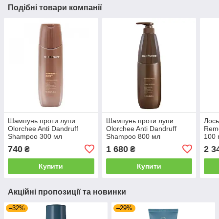
Подібні товари компанії
Шампунь проти лупи
Шампунь проти лупи
Лось
Olorchee Anti Dandruff
Olorchee Anti Dandruff
Reme
Shampoo 300 мл
Shampoo 800 мл
100 
(4279300ml)
(4279800ml)
740
1 680
2 3
₴
₴
Купити
Купити
Акційні пропозиції та новинки
–32%
–29%