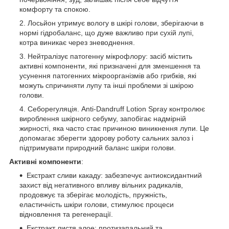
комфорту та спокою.
Лосьйон утримує вологу в шкірі голови, зберігаючи в
нормі гідробаланс, що дуже важливо при сухій лупі,
котра виникає через зневоднення.
Нейтралізує патогенну мікрофлору: засіб містить
активні компоненти, які призначені для зменшення та
усунення патогенних мікроорганізмів або грибків, які
можуть спричиняти лупу та інші проблеми зі шкірою
голови.
Себорегуляція. Anti-Dandruff Lotion Spray контролює
вироблення шкірного себуму, запобігає надмірній
жирності, яка часто стає причиною виникнення лупи. Це
допомагає зберегти здорову роботу сальних залоз і
підтримувати природний баланс шкіри голови.
Активні компоненти
:
Екстракт сливи какаду: забезпечує антиоксидантний
захист від негативного впливу вільних радикалів,
продовжує та зберігає молодість, пружність,
еластичність шкіри голови, стимулює процеси
відновлення та регенерації.
Екстракт листя алое: протизапальний та