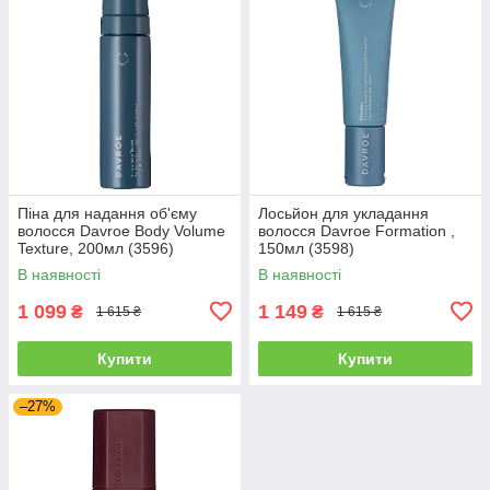
Піна для надання об'єму
Лосьйон для укладання
волосся Davroe Body Volume
волосся Davroe Formation ,
Texture, 200мл (3596)
150мл (3598)
В наявності
В наявності
1 099
1 149
₴
₴
1 615 ₴
1 615 ₴
Купити
Купити
–27%