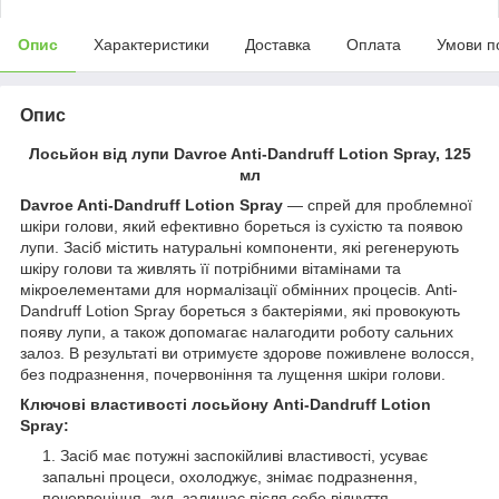
Опис
Характеристики
Доставка
Оплата
Умови п
Опис
Лосьйон від лупи Davroe Anti-Dandruff Lotion Spray, 125
мл
Davroe Anti-Dandruff Lotion Spray
— спрей для проблемної
шкіри голови, який ефективно бореться із сухістю та появою
лупи. Засіб містить натуральні компоненти, які регенерують
шкіру голови та живлять її потрібними вітамінами та
мікроелементами для нормалізації обмінних процесів. Anti-
Dandruff Lotion Spray бореться з бактеріями, які провокують
появу лупи, а також допомагає налагодити роботу сальних
залоз. В результаті ви отримуєте здорове поживлене волосся,
без подразнення, почервоніння та лущення шкіри голови.
Ключові властивості
лосьйону Anti-Dandruff Lotion
Spray:
Засіб має потужні заспокійливі властивості, усуває
запальні процеси, охолоджує, знімає подразнення,
почервоніння, зуд, залишає після себе відчуття