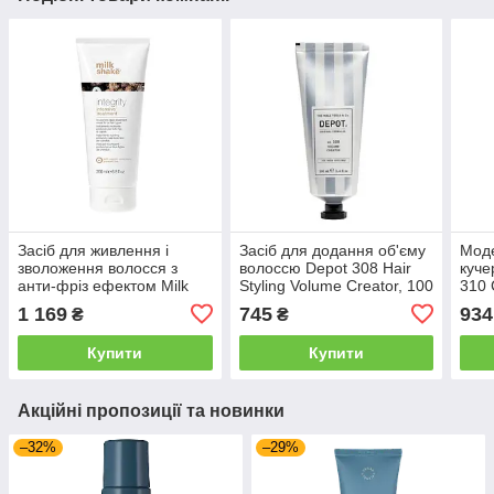
Засіб для живлення і
Засіб для додання об'єму
Мод
зволоження волосся з
волоссю Depot 308 Hair
куче
анти-фріз ефектом Milk
Styling Volume Creator, 100
310 
Shake Integrity Intensive
мл (078173)
(224
1 169
745
934
₴
₴
Treatment, 200 мл
(8032274106210)
Купити
Купити
Акційні пропозиції та новинки
–32%
–29%