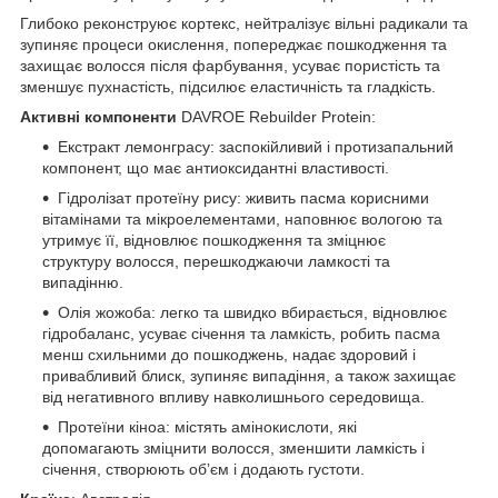
Глибоко реконструює кортекс, нейтралізує вільні радикали та
зупиняє процеси окислення, попереджає пошкодження та
захищає волосся після фарбування, усуває пористість та
зменшує пухнастість, підсилює еластичність та гладкість.
Активні компоненти
DAVROE Rebuilder Protein:
Екстракт лемонграсу: заспокійливий і протизапальний
компонент, що має антиоксидантні властивості.
Гідролізат протеїну рису: живить пасма корисними
вітамінами та мікроелементами, наповнює вологою та
утримує її, відновлює пошкодження та зміцнює
структуру волосся, перешкоджаючи ламкості та
випадінню.
Олія жожоба: легко та швидко вбирається, відновлює
гідробаланс, усуває січення та ламкість, робить пасма
менш схильними до пошкоджень, надає здоровий і
привабливий блиск, зупиняє випадіння, а також захищає
від негативного впливу навколишнього середовища.
Протеїни кіноа: містять амінокислоти, які
допомагають зміцнити волосся, зменшити ламкість і
січення, створюють обʼєм і додають густоти.