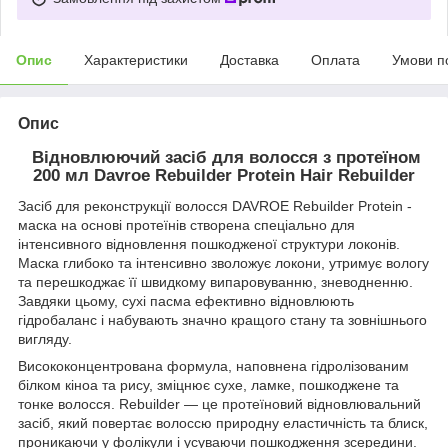
Опис
Характеристики
Доставка
Оплата
Умови п
Опис
Відновлюючий засіб для волосся з протеїном
200 мл Davroe Rebuilder Protein Hair Rebuilder
Засіб для реконструкції волосся DAVROE Rebuilder Protein -
маска на основі протеїнів створена спеціально для
інтенсивного відновлення пошкодженої структури локонів.
Маска глибоко та інтенсивно зволожує локони, утримує вологу
та перешкоджає її швидкому випаровуванню, зневодненню.
Завдяки цьому, сухі пасма ефективно відновлюють
гідробаланс і набувають значно кращого стану та зовнішнього
вигляду.
Висококонцентрована формула, наповнена гідролізованим
білком кіноа та рису, зміцнює сухе, ламке, пошкоджене та
тонке волосся. Rebuilder — це протеїновий відновлювальний
засіб, який повертає волоссю природну еластичність та блиск,
проникаючи у фолікули і усуваючи пошкодження зсередини.