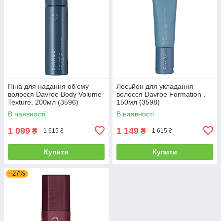
Піна для надання об'єму
Лосьйон для укладання
волосся Davroe Body Volume
волосся Davroe Formation ,
Texture, 200мл (3596)
150мл (3598)
В наявності
В наявності
1 099
1 149
₴
₴
1 615 ₴
1 615 ₴
Купити
Купити
–27%