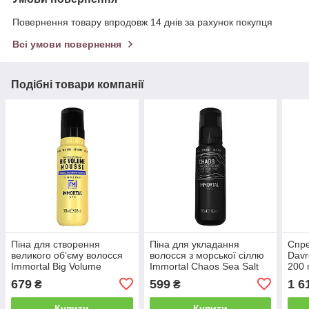
Повернення товару впродовж 14 днів за рахунок покупця
Всі умови повернення
Подібні товари компанії
Піна для створення
Піна для укладання
Спре
великого об’єму волосся
волосся з морської сіллю
Davr
Immortal Big Volume
Immortal Chaos Sea Salt
200 
Mousse, 300 мл (NYC-153)
Mousse, 300 мл (NYC-154)
679
599
1 6
₴
₴
Купити
Купити