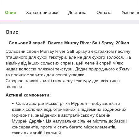
Опис
Характеристики
Доставка
Оплата
Умови п
Опис
Сольовий спрей Davroe Murray River Salt Spray, 200мл
Сольовий спрей Murray River Salt Spray з екстрактом пасліну
пташиного для сухої текстури, але не для сухого волосся. На
відміну від інших сольових спреїв, цей легкий спрей м’яко
надає волоссю пляжної текстури. Додає природнього об’єму
та посилює завиток для легкої укладки.
Створює пляжні хвилі і виражену текстуру для всіх типів
волосся.
Активні компоненти:
Сіль з австралійської річки Муррей – добувається з
давніх солоних вод, отриманих із підземних водоносних
горизонтів, знайдених в австралійському басейні
Муррей Дарлінг. Ця натуральна сіль не містить добавок і
консервантів, проте містить багато мікроелементів,
таких як магній і кальцій.