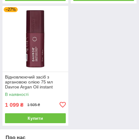
–27%
Відновлюючий засіб з
аргановою олією 75 мл
Davroe Argan Oil instant
treatment (3576)
В наявності
1 099
₴
1 505 ₴
Купити
Про нас