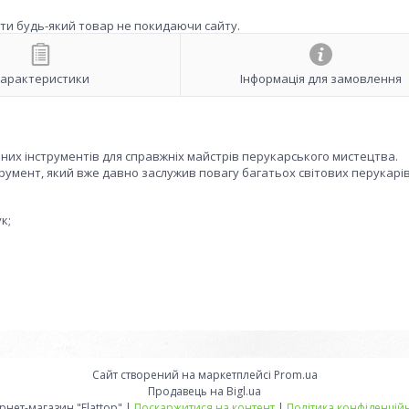
ити будь-який товар не покидаючи сайту.
арактеристики
Інформація для замовлення
йних інструментів для справжніх майстрів перукарського мистецтва.
трумент, який вже давно заслужив повагу багатьох світових перукарів
к;
Сайт створений на маркетплейсі
Prom.ua
Продавець на Bigl.ua
Інтернет-магазин "Flattop" |
Поскаржитися на контент
|
Політика конфіденційн