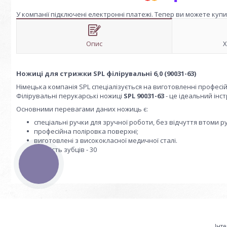
У компанії підключені електронні платежі. Тепер ви можете куп
Опис
Х
Ножиці для стрижки SPL філірувальні 6,0 (90031-63)
Німецька компанія SPL спеціалізується на виготовленні професі
Філірувальні перукарські ножиці
SPL 90031-63
- це ідеальний інс
Основними перевагами даних ножиць є:
спеціальні ручки для зручної роботи, без відчуття втоми ру
професійна поліровка поверхні;
виготовлені з висококласної медичної сталі.
кількість зубців - 30
КНОПКА
ЗВ'ЯЗКУ