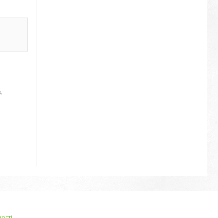
.
ості