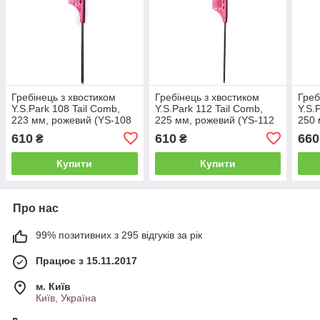
Гребінець з хвостиком
Гребінець з хвостиком
Греб
Y.S.Park 108 Tail Comb,
Y.S.Park 112 Tail Comb,
Y.S.
223 мм, рожевий (YS-108
225 мм, рожевий (YS-112
250 
Pink)
Pink)
Red
610
610
660
₴
₴
Купити
Купити
Про нас
99% позитивних з 295 відгуків за рік
Працює з 15.11.2017
м. Київ
Київ, Україна