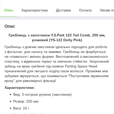
Опис
Характеристики
Доставка
Оплата
Умови п
Опис
Гребінець з хвостиком Y.S.Park 122 Tail Comb, 250 мм,
рожевий (YS-122 Dolly Pink)
Гребінець з довгим хвостиком ідеально підходить для роботи
з фольгою, для начосу та завивки. Гребінець не фарбується,
не плавиться і змінює форми. Виготовлений із високоякісного
пластику, з відмінною термо та хімічною стійкістю. Укорочений
зубець на краю гребеня під назвою Parting Space Head
призначений для легшого поділу пасм волосся. Проміжки між
зубцями звужуються, що називається "Поступовим звуженням
кроку" для рівномірної фіксації.
Характеристики:
Вид: З гострою ручкою (хвостиком)
Розмір: 250 мм
Вага: 10 г