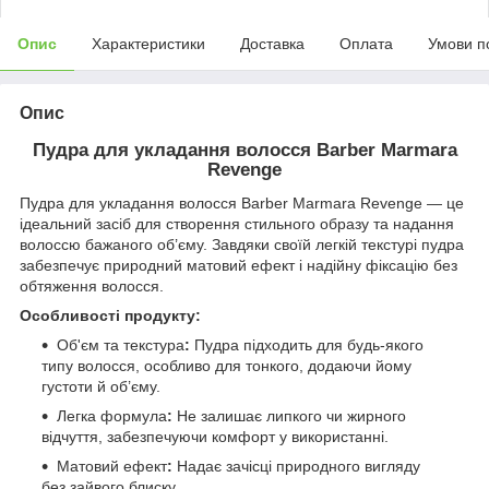
Опис
Характеристики
Доставка
Оплата
Умови п
Опис
Пудра для укладання волосся Barber Marmara
Revenge
Пудра для укладання волосся Barber Marmara Revenge — це
ідеальний засіб для створення стильного образу та надання
волоссю бажаного об’єму. Завдяки своїй легкій текстурі пудра
забезпечує природний матовий ефект і надійну фіксацію без
обтяження волосся.
Особливості продукту:
Об'єм та текстура
:
Пудра підходить для будь-якого
типу волосся, особливо для тонкого, додаючи йому
густоти й об’єму.
Легка формула
:
Не залишає липкого чи жирного
відчуття, забезпечуючи комфорт у використанні.
Матовий ефект
:
Надає зачісці природного вигляду
без зайвого блиску.