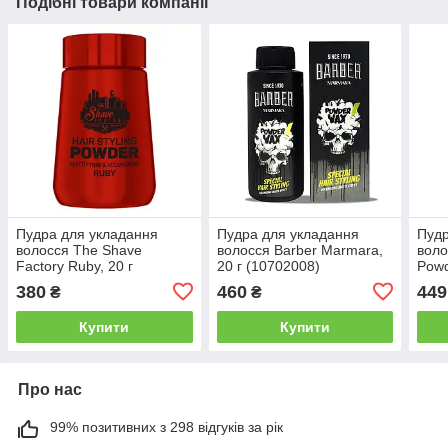
Подібні товари компанії
Пудра для укладання
Пудра для укладання
Пудр
волосся The Shave
волосся Barber Marmara,
воло
Factory Ruby, 20 г
20 г (10702008)
Powd
(10702011)
380
460
449
₴
₴
Купити
Купити
Про нас
99% позитивних з 298 відгуків за рік