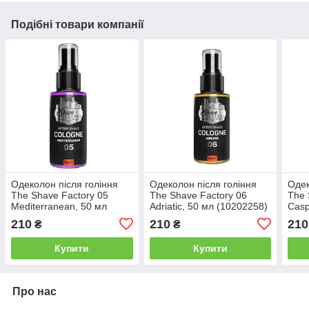
Подібні товари компанії
Одеколон після гоління
Одеколон після гоління
Одек
The Shave Factory 05
The Shave Factory 06
The 
Mediterranean, 50 мл
Adriatic, 50 мл (10202258)
Casp
(10202257)
210
210
210
₴
₴
Купити
Купити
Про нас