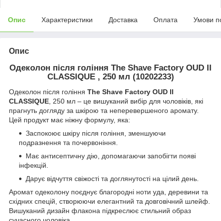
Опис
Характеристики
Доставка
Оплата
Умови п
Опис
Одеколон після гоління The Shave Factory OUD II
CLASSIQUE , 250 мл (10202233)
Одеколон після гоління
The Shave Factory OUD II
CLASSIQUE
, 250 мл – це вишуканий вибір для чоловіків, які
прагнуть догляду за шкірою та неперевершеного аромату.
Цей продукт має ніжну формулу, яка:
Заспокоює шкіру після гоління, зменшуючи
подразнення та почервоніння.
Має антисептичну дію, допомагаючи запобігти появі
інфекцій.
Дарує відчуття свіжості та доглянутості на цілий день.
Аромат одеколону поєднує благородні ноти уда, деревини та
східних спецій, створюючи елегантний та довговічний шлейф.
Вишуканий дизайн флакона підкреслює стильний образ
сучасного чоловіка.