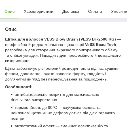
Опис
Характеристики
Доставка
Оплата
Умови п
Опис
Щітка для волосся VESS Blow Brush (VESS BT-2500 KG)
—
професійна 9-рядна керамічна щітка серії
VeSS Beau Tech
,
розроблена для створення виразного прикореневого об’єму
та стійкої укладки. Підходить для професійного й домашнього
використання.
Щітка забезпечує рівномірний розподіл тепла під час сушіння
феном, допомагає надати волоссю форму, гладкість і
доглянутий вигляд без пересушування та пошкоджень.
Особливості:
антибактеріальне покриття для максимально
гігієнічного використання
термостійкість до 90°C — каучукова основа та
нейлонові щетинки не деформуються під дією гарячого
повітря
антистатичний ефект — зменшує електризацію та