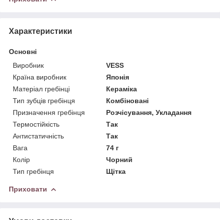
Характеристики
Основні
Виробник
VESS
Країна виробник
Японія
Матеріал гребінці
Кераміка
Тип зубців гребінця
Комбіновані
Призначення гребінця
Розчісування, Укладання
Термостійкість
Так
Антистатичність
Так
Вага
74 г
Колір
Чорний
Тип гребінця
Щітка
Приховати