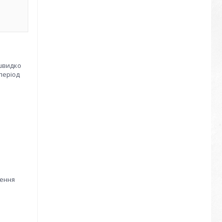
 швидко
період
рення
я