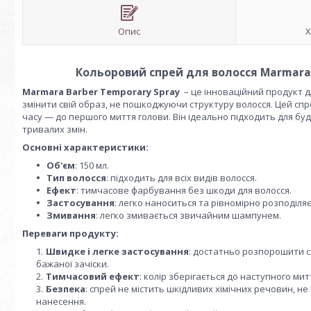
Опис
Х
Кольоровий спрей для волосся Marmara B
Marmara Barber Temporary Spray
– це інноваційний продукт 
змінити свій образ, не пошкоджуючи структуру волосся. Цей спр
часу — до першого миття голови. Він ідеально підходить для бу
тривалих змін.
Основні характеристики:
Об'єм
: 150 мл.
Тип волосся
: підходить для всіх видів волосся.
Ефект
: тимчасове фарбування без шкоди для волосся.
Застосування
: легко наноситься та рівномірно розподіляє
Змивання
: легко змивається звичайним шампунем.
Переваги продукту:
Швидке і легке застосування
: достатньо розпорошити сп
бажаної зачіски.
Тимчасовий ефект
: колір зберігається до наступного мит
Безпека
: спрей не містить шкідливих хімічних речовин, н
нанесення.