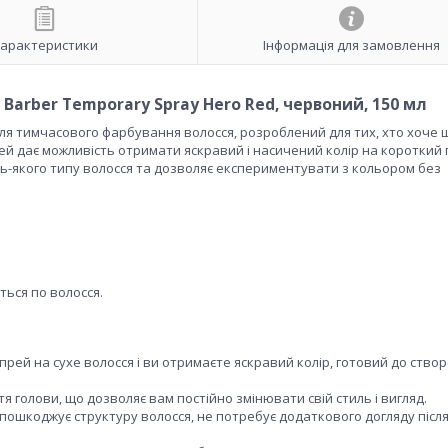
арактеристики
Інформація для замовлення
arber Temporary Spray Hero Red, червоний, 150 мл
для тимчасового фарбування волосся, розроблений для тих, хто хоче
ей дає можливість отримати яскравий і насичений колір на короткий 
дь-якого типу волосся та дозволяє експериментувати з кольором без
ться по волосся.
рей на сухе волосся і ви отримаєте яскравий колір, готовий до ство
тя голови, що дозволяє вам постійно змінювати свій стиль і вигляд.
е пошкоджує структуру волосся, не потребує додаткового догляду післ