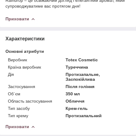
Raindrop – це освіжаючий догляд і елегантний аромат, який
супроводжуватиме вас протягом дня!
Приховати
Характеристики
Основні атрибути
Виробник
Totex Cosmetic
Країна виробник
Туреччина
Дія
Протизапальне,
Заспокійлива
Застосування
Після гоління
Об`єм
350 мл
Область застосування
Обличчя
Тип засобу
Крем-гель
Тип крему
Протизапальний
Приховати