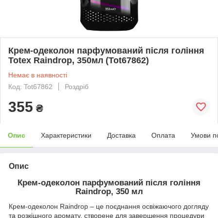
Крем-одеколон парфумований після гоління
Totex Raindrop, 350мл (Tot67862)
Немає в наявності
Код: Tot67862
Роздріб
355
₴
Опис
Характеристики
Доставка
Оплата
Умови п
Опис
Крем-одеколон парфумований після гоління
Raindrop, 350 мл
Крем-одеколон Raindrop – це поєднання освіжаючого догляду
та розкішного аромату, створене для завершення процедури