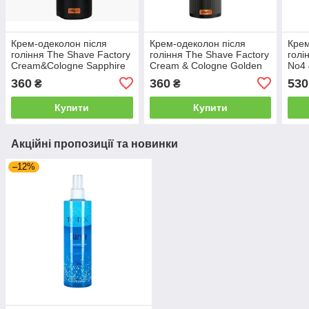
Крем-одеколон після
Крем-одеколон після
Крем
гоління The Shave Factory
гоління The Shave Factory
голі
Cream&Cologne Sapphire
Cream & Cologne Golden
No4 
500мл (10201007)
500 мл (10201005)
360
360
530
₴
₴
Купити
Купити
Акційні пропозиції та новинки
–12%