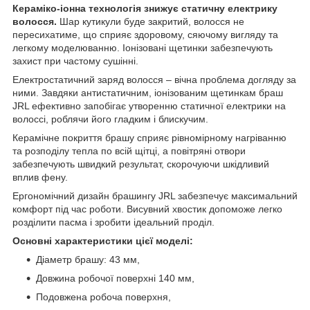
Кераміко-іонна технологія знижує статичну електрику
волосся.
Шар кутикули буде закритий, волосся не
пересихатиме, що сприяє здоровому, сяючому вигляду та
легкому моделюванню. Іонізовані щетинки забезпечують
захист при частому сушінні.
Електростатичний заряд волосся – вічна проблема догляду за
ними. Завдяки антистатичним, іонізованим щетинкам браш
JRL ефективно запобігає утворенню статичної електрики на
волоссі, роблячи його гладким і блискучим.
Керамічне покриття брашу сприяє рівномірному нагріванню
та розподілу тепла по всій щітці, а повітряні отвори
забезпечують швидкий результат, скорочуючи шкідливий
вплив фену.
Ергономічний дизайн брашингу JRL забезпечує максимальний
комфорт під час роботи. Висувний хвостик допоможе легко
розділити пасма і зробити ідеальний проділ.
Основні характеристики цієї моделі:
Діаметр брашу: 43 мм,
Довжина робочої поверхні 140 мм,
Подовжена робоча поверхня,