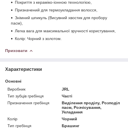
Покриття з кераміко-іонною технологією,
Призначений для термоукладання волосся,
Знімний шпикуль (Висувний хвостик для пробору
пасм),
Легка вага для максимальної зручності користування,
Колір: Чорний з золотом.
Приховати
Характеристики
Основні
Виробник
JRL
Тип зубців гребінця
Часті
Призначення гребінця
Виділення проділу, Розподіл
пасм, Розчісування,
Укладання
Колір
Чорний
Тип гребінця
Брашинг