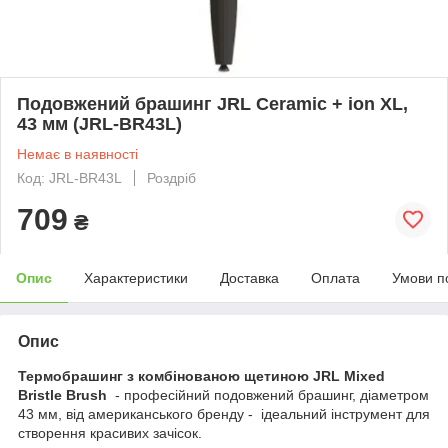
Подовжений брашинг JRL Ceramic + ion XL,
43 мм (JRL-BR43L)
Немає в наявності
Код: JRL-BR43L
Роздріб
709
₴
Опис
Характеристики
Доставка
Оплата
Умови п
Опис
Термобрашинг з комбінованою щетиною JRL Mixed
Bristle Brush
- професійний подовжений брашинг, діаметром
43 мм, від американського бренду - ідеальний інструмент для
створення красивих зачісок.