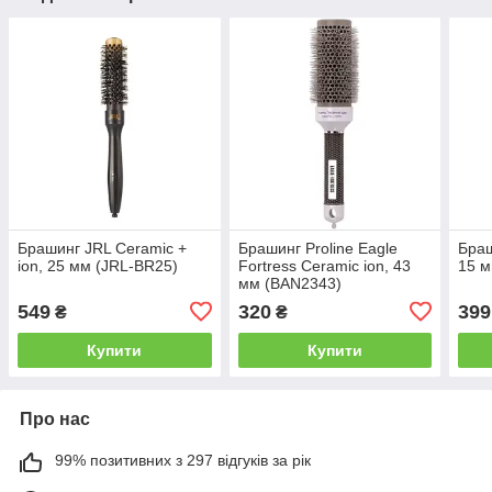
Брашинг JRL Ceramic +
Брашинг Proline Eagle
Браш
ion, 25 мм (JRL-BR25)
Fortress Ceramic ion, 43
15 м
мм (BAN2343)
549
320
399
₴
₴
Купити
Купити
Про нас
99% позитивних з 297 відгуків за рік