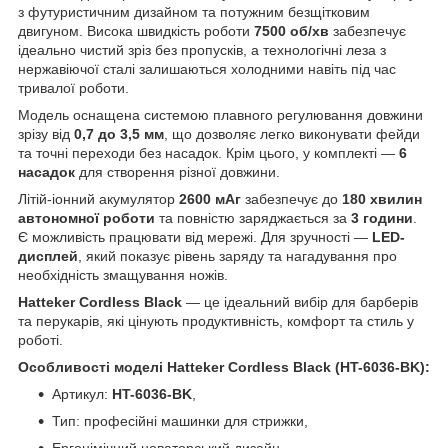
з футуристичним дизайном та потужним безщітковим
двигуном. Висока швидкість роботи
7500 об/хв
забезпечує
ідеально чистий зріз без пропусків, а технологічні леза з
нержавіючої сталі залишаються холодними навіть під час
тривалої роботи.
Модель оснащена системою плавного регулювання довжини
зрізу від
0,7 до 3,5 мм
, що дозволяє легко виконувати фейди
та точні переходи без насадок. Крім цього, у комплекті —
6
насадок
для створення різної довжини.
Літій-іонний акумулятор
2600 мАг
забезпечує до
180 хвилин
автономної роботи
та повністю заряджається за
3 години
.
Є можливість працювати від мережі. Для зручності —
LED-
дисплей
, який показує рівень заряду та нагадування про
необхідність змащування ножів.
Hatteker Cordless Black
— це ідеальний вибір для барберів
та перукарів, які цінують продуктивність, комфорт та стиль у
роботі.
Особливості моделі Hatteker Cordless Black (HT-6036-BK):
Артикул:
HT-6036-BK
,
Тип: професійні машинки для стрижки,
Ергонімічний новаторський дизайн,