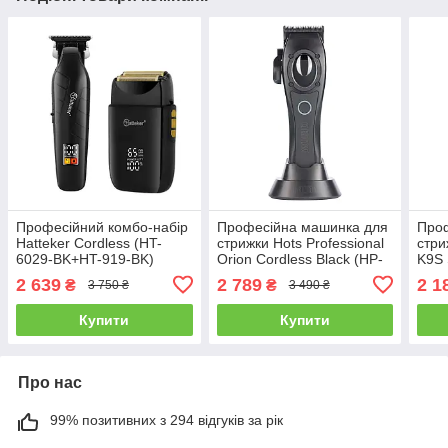
Професійний комбо-набір
Професійна машинка для
Про
Hatteker Cordless (HT-
стрижки Hots Professional
стри
6029-BK+HT-919-BK)
Orion Cordless Black (HP-
K9S 
12104)
2 639
2 789
2 1
₴
₴
3 750 ₴
3 490 ₴
Купити
Купити
Про нас
99% позитивних з 294 відгуків за рік