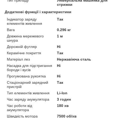
Тип приладу
Універсальна машинка для
стрижки
Додаткові функції і характеристики
Індикатор заряду
Так
елементів живлення
Вага
0.296 кг
Довжина мережевого
1 м
шнура
Дорожній футляр
Ні
Керамічне покриття
Так
Матеріал лез
Нержавіюча сталь
Насадка для підстригання
Ні
бороди і вусів
Прогумована рукоятка
Ні
Стаціонарний зарядний
Так
пристрій
Тип елементів живлення
Li-Ion
Час заряду акумулятора
3 годин
Час роботи від
180 хв
акумулятора
Швидкість мотора
7500 об/хв