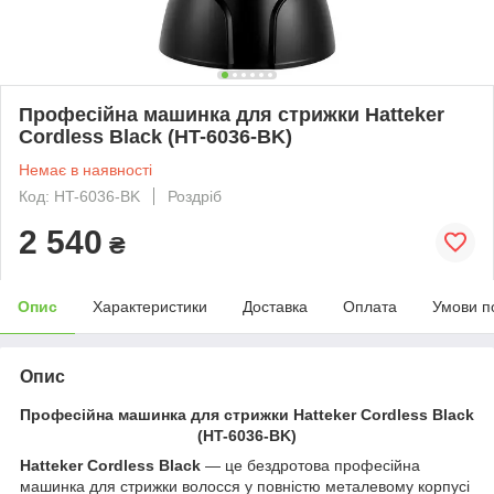
Професійна машинка для стрижки Hatteker
Cordless Black (HT-6036-BK)
Немає в наявності
Код: HT-6036-BK
Роздріб
2 540
₴
Опис
Характеристики
Доставка
Оплата
Умови п
Опис
Професійна машинка для стрижки Hatteker Cordless Black
(HT-6036-BK)
Hatteker Cordless Black
— це бездротова професійна
машинка для стрижки волосся у повністю металевому корпусі