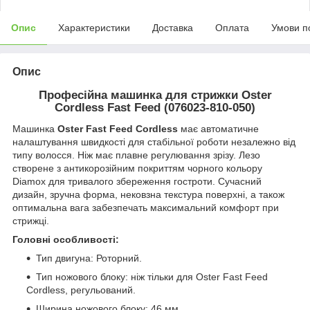
Опис
Характеристики
Доставка
Оплата
Умови п
Опис
Професійна машинка для стрижки Oster
Cordless Fast Feed (076023-810-050)
Машинка
Oster Fast Feed Cordless
має автоматичне
налаштування швидкості для стабільної роботи незалежно від
типу волосся. Ніж має плавне регулювання зрізу. Лезо
створене з антикорозійним покриттям чорного кольору
Diamox для тривалого збереження гостроти. Сучасний
дизайн, зручна форма, нековзна текстура поверхні, а також
оптимальна вага забезпечать максимальний комфорт при
стрижці.
Головні особливості:
Тип двигуна: Роторний.
Тип ножового блоку: ніж тільки для Oster Fast Feed
Cordless, регульований.
Ширина ножового блоку: 46 мм.