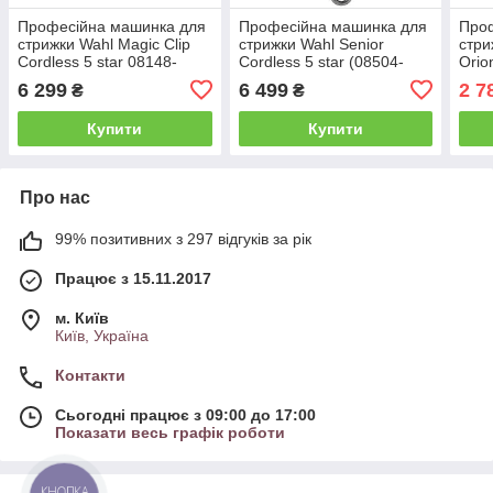
Професійна машинка для
Професійна машинка для
Про
стрижки Wahl Magic Clip
стрижки Wahl Senior
стри
Cordless 5 star 08148-
Cordless 5 star (08504-
Orio
2316 (3027252)
2316)
1210
6 299
6 499
2 7
₴
₴
Купити
Купити
Про нас
99% позитивних з 297 відгуків за рік
Працює з 15.11.2017
м. Київ
Київ, Україна
Контакти
Сьогодні працює з 09:00 до 17:00
Показати весь графік роботи
КНОПКА