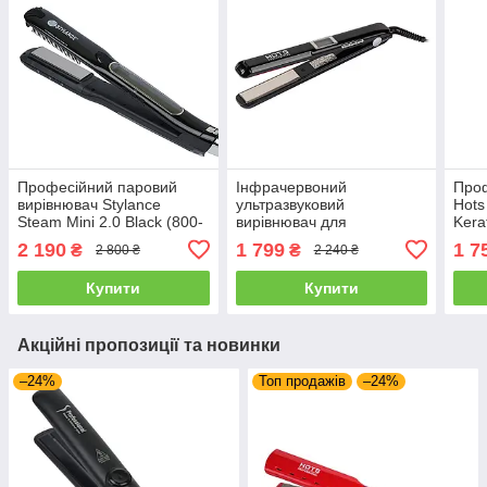
Професійний паровий
Інфрачервоний
Проф
вирівнювач Stylance
ультразвуковий
Hots
Steam Mini 2.0 Black (800-
вирівнювач для
Kera
006-BK)
відновлення та лікування
випр
2 190
1 799
1 7
₴
₴
2 800 ₴
2 240 ₴
волосся Hots Professional
чорн
Hair Care Clips (HP-
Купити
Купити
7072Black)
Акційні пропозиції та новинки
–24%
Топ продажів
–24%