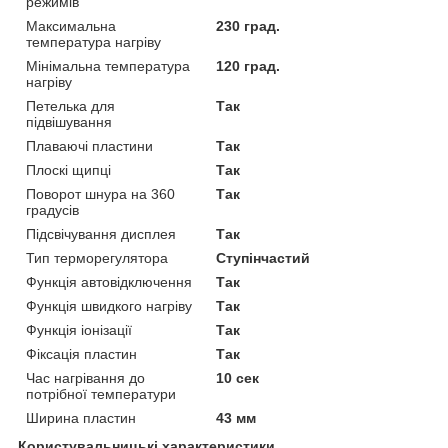
режимів
Максимальна
230 град.
температура нагріву
Мінімальна температура
120 град.
нагріву
Петелька для
Так
підвішування
Плаваючі пластини
Так
Плоскі щипці
Так
Поворот шнура на 360
Так
градусів
Підсвічування дисплея
Так
Тип терморегулятора
Ступінчастий
Функція автовідключення
Так
Функція швидкого нагріву
Так
Функція іонізації
Так
Фіксація пластин
Так
Час нагрівання до
10 сек
потрібної температури
Ширина пластин
43 мм
Користувальницькі характеристики