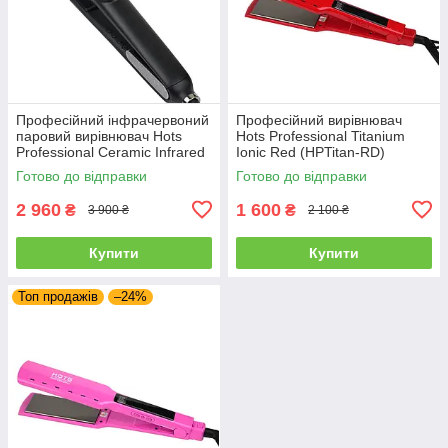
Професійний інфрачервоний
Професійний вирівнювач
паровий вирівнювач Hots
Hots Professional Titanium
Professional Ceramic Infrared
Ionic Red (HPTitan-RD)
Black (HP-S089BK)
Готово до відправки
Готово до відправки
2 960
1 600
₴
₴
3 900 ₴
2 100 ₴
Купити
Купити
Топ продажів
–24%