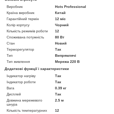
Виробник
Hots Professional
Країна виробник
Китай
Гарантійний термін
12 міс
Колір корпусу
Чорний
Кількість режимів роботи
12
Споживана потужність
80 Вт
Стан
Новий
Терморегулятор
Так
Тип
Випрямлячі
Тип живлення
Мережа 220 В
Додаткові функції і характеристики
Індикатор нагріву
Так
Індикатор роботи
Так
Вага
0.39 кг
Дисплей
Так
Довжина мережевого
2.5 м
шнура
Кількість температурних
12