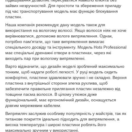
зайвих незручностей. Для простоти та збереження приладу
під час транспортування модель має функцію блокування
пластин.
Наша компанія рекомендує дану модель також для
використання на вологому волоссі. Якщо волосся ніяк не хоче
вирівнюватися, допоможе вологе випрямлення. Однак,
потрібно пам'ятати, що таке випрямлення вимагає
спеціального досвіду та інструменту. Модель Hots Professional
має спеціальні дренажні отвори в пластинах, через які
виходить пар при вологому випрямленні.
Варто відзначити, що дизайн моделі зроблений максимально
тонким, щоб надати роботі легкості. У руці модель сидить
комфортно, пластини здавлювати зручно і не складно. Верхня
пластина з внутрішньої сторони злегка рухлива, щоб
забезпечити правильне прилягання пластин незалежно від
товщини пасма волосся. В цілому утюжок дуже
функціональний, має ергономічний дизайн, оснащується
довгим мережевим кабелем.
Випрямляч заслужив особливу популярність у майстрів, так як
титанове покриття ідеально підходить для випрямлення, а
висока температура і широкі пластини роблять його
максимально зручним у використанні.