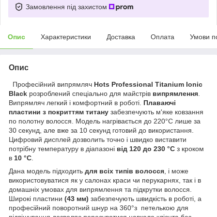
Замовлення під захистом
Опис
Характеристики
Доставка
Оплата
Умови п
Опис
Професійний випрямляч
Hots Professional Titanium Ionic
Black
розроблений спеціально для майстрів
випрямлення
.
Випрямляч легкий і комфортний в роботі.
Плаваючі
пластини з покриттям титану
забезпечують м'яке ковзання
по полотну волосся. Модель нагрівається до 220°С лише за
30 секунд, але вже за 10 секунд готовий до використання.
Цифровий дисплей дозволить точно і швидко виставити
потрібну температуру в діапазоні
від 120 до 230 °С
з кроком
в
10 °С
.
Дана модель підходить
для всіх типів волосся
, і може
використовуватися як у салонах краси чи перукарнях, так і в
домашніх умовах для випрямлення та підкрутки волосся.
Широкі пластини
(43 мм)
забезпечують швидкість в роботі, а
професійний поворотний шнур на 360°з петелькою для
підвішування дозволяє пересуватися навколо клієнта без