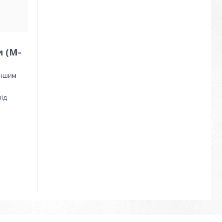
и (M-
іншим
від