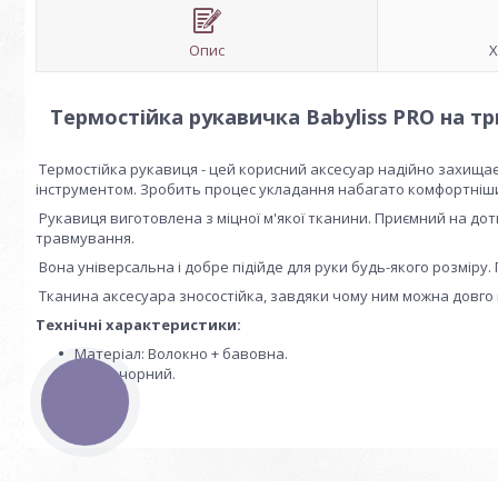
Опис
Х
Термостійка рукавичка Babyliss PRO на т
Термостійка рукавиця - цей корисний аксесуар надійно захищає 
інструментом. Зробить процес укладання набагато комфортніш
Рукавиця виготовлена з міцної м'якої тканини. Приємний на дот
травмування.
Вона універсальна і добре підійде для руки будь-якого розміру
Тканина аксесуара зносостійка, завдяки чому ним можна довго
Технічні характеристики:
Матеріал: Волокно + бавовна.
Колір: чорний.
КНОПКА
ЗВ'ЯЗКУ