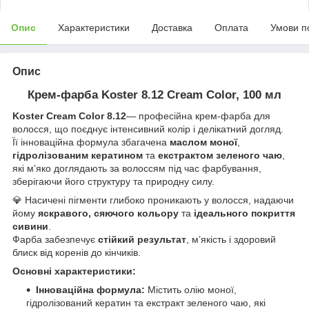
Опис
Характеристики
Доставка
Оплата
Умови п
Опис
Крем-фарба Koster 8.12 Cream Color, 100 мл
Koster Cream Color 8.12
— професійна крем-фарба для
волосся, що поєднує інтенсивний колір і делікатний догляд.
Її інноваційна формула збагачена
маслом моної
,
гідролізованим кератином
та
екстрактом зеленого чаю
,
які м’яко доглядають за волоссям під час фарбування,
зберігаючи його структуру та природну силу.
💎 Насичені пігменти глибоко проникають у волосся, надаючи
йому
яскравого, сяючого кольору
та
ідеального покриття
сивини
.
Фарба забезпечує
стійкий результат
, м’якість і здоровий
блиск від коренів до кінчиків.
Основні характеристики:
Інноваційна формула:
Містить олію моної,
гідролізований кератин та екстракт зеленого чаю, які