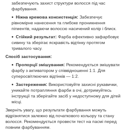
забезпечують захист структури волосся під час
фарбування.
Ніжна кремова консистенція:
Забезпечує
рівномірне нанесення та глибоке проникнення
пігментів, надаючи волоссю насичений колір і блиск.
Стійкий результат:
Фарба ефективно зафарбовує
сивину та зберігає яскравість відтінку протягом
тривалого часу.
Спосіб застосування:
Пропорції змішування:
Рекомендується змішувати
фарбу з активатором у співвідношенні 1:1. Для
суперосвітлюючих відтінків — 1:2.
Застереження:
Використовуйте захисні рукавички,
уникайте потрапляння фарби в очі, дотримуйтесь
інструкції та зберігайте засіб у недоступному для дітей
місці.
Зверніть увагу, що результати фарбування можуть
відрізнятися залежно від початкового кольору та стану
волосся. Рекомендується провести тест на пасмі перед
повним фарбуванням.