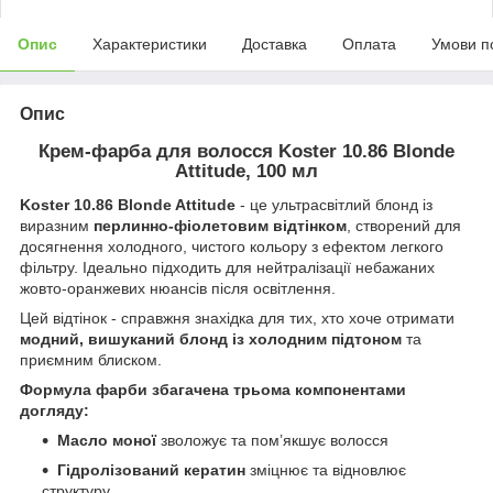
Опис
Характеристики
Доставка
Оплата
Умови п
Опис
Крем-фарба для волосся Koster 10.86 Blonde
Attitude, 100 мл
Koster 10.86 Blonde Attitude
- це ультрасвітлий блонд із
виразним
перлинно-фіолетовим відтінком
, створений для
досягнення холодного, чистого кольору з ефектом легкого
фільтру. Ідеально підходить для нейтралізації небажаних
жовто-оранжевих нюансів після освітлення.
Цей відтінок - справжня знахідка для тих, хто хоче отримати
модний, вишуканий блонд із холодним підтоном
та
приємним блиском.
Формула фарби збагачена трьома компонентами
догляду:
Масло моної
зволожує та пом’якшує волосся
Гідролізований кератин
зміцнює та відновлює
структуру