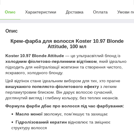
Опис
Характеристики
Доставка
Оплата
Умови п
Опис
Крем-фарба для волосся Koster 10.97 Blonde
Attitude, 100 мл
Koster 10.97 Blonde Attitude
— це ультрасвітлий блонд із
холодним фіолетово-перлинним відтінком
, який ідеально
підходить для нейтралізації жовтизни та створення чистого,
яскравого, холодного блонду.
Цей відтінок стане ідеальним вибором для тих, хто прагне
вишуканого попелясто-фіолетового ефекту
з легким
перламутровим блиском. Він дарує волоссю сучасний,
доглянутий вигляд і глибину кольору, без теплих нюансів.
Формула фарби дбає про волосся під час фарбування:
Масло моної
зволожує, пом’якшує та захищає
Гідролізований кератин
відновлює та зміцнює
структуру волосся