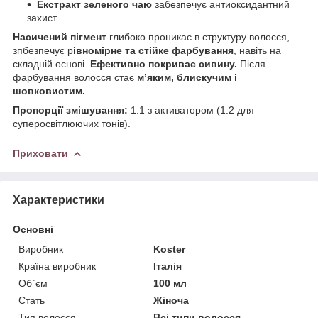
Екстракт зеленого чаю
забезпечує антиоксидантний
захист
Насичений пігмент
глибоко проникає в структуру волосся,
зпбезпечує р
івномірне та стійке фарбування
, навіть на
складній основі.
Ефективно покриває сивину.
Після
фарбування волосся стає
м’яким, блискучим і
шовковистим.
Пропорції змішування:
1:1 з активатором (1:2 для
суперосвітлюючих тонів).
Приховати
Характеристики
Основні
Виробник
Koster
Країна виробник
Італія
Об`єм
100 мл
Стать
Жіноча
Тип волосся
Всі типи волосся