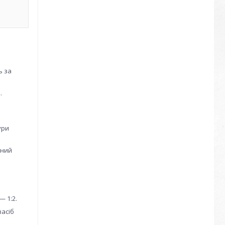
ь за
и
.
ури
ений
— 1:2.
засіб