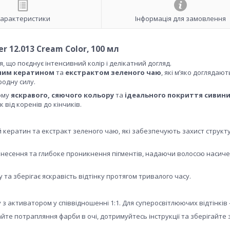
арактеристики
Інформація для замовлення
r 12.013 Cream Color, 100 мл
 що поєднує інтенсивний колір і делікатний догляд.
ним кератином
та
екстрактом зеленого чаю
, які м’яко доглядают
родну силу.
йому
яскравого, сяючого кольору
та
ідеального покриття сивин
к від коренів до кінчиків.
й кератин та екстракт зеленого чаю, які забезпечують захист структ
несення та глибоке проникнення пігментів, надаючи волоссю насич
а зберігає яскравість відтінку протягом тривалого часу.
 активатором у співвідношенні 1:1. Для суперосвітлюючих відтінків 
те потрапляння фарби в очі, дотримуйтесь інструкції та зберігайте 