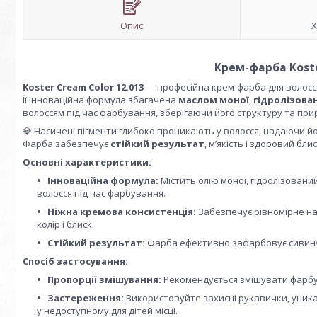
Опис
Х
Крем-фарба Koste
Koster Cream Color 12.013
— професійна крем-фарба для волосся,
Її інноваційна формула збагачена
маслом моної
,
гідролізова
волоссям під час фарбування, зберігаючи його структуру та при
💎 Насичені пігменти глибоко проникають у волосся, надаючи 
Фарба забезпечує
стійкий результат
, м’якість і здоровий блис
Основні характеристики:
Інноваційна формула:
Містить олію моної, гідролізовани
волосся під час фарбування.
Ніжна кремова консистенція:
Забезпечує рівномірне на
колір і блиск.
Стійкий результат:
Фарба ефективно зафарбовує сивину т
Спосіб застосування:
Пропорції змішування:
Рекомендується змішувати фарбу з
Застереження:
Використовуйте захисні рукавички, уникай
у недоступному для дітей місці.