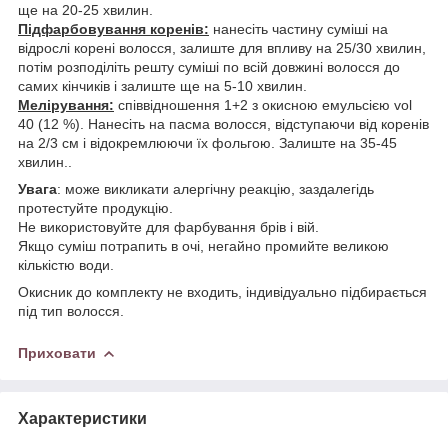
ще на 20-25 хвилин.
Підфарбовування коренів:
нанесіть частину суміші на
відрослі корені волосся, залиште для впливу на 25/30 хвилин,
потім розподіліть решту суміші по всій довжині волосся до
самих кінчиків і залиште ще на 5-10 хвилин.
Мелірування:
співвідношення 1+2 з окисною емульсією vol
40 (12 %). Нанесіть на пасма волосся, відступаючи від коренів
на 2/3 см і відокремлюючи їх фольгою. Залиште на 35-45
хвилин..
Увага
: може викликати алергічну реакцію, заздалегідь
протестуйте продукцію.
Не використовуйте для фарбування брів і вій.
Якщо суміш потрапить в очі, негайно промийте великою
кількістю води.
Окисник до комплекту не входить, індивідуально підбирається
під тип волосся.
Приховати
Характеристики