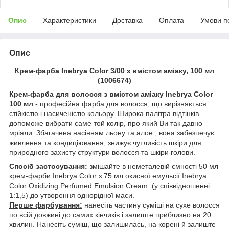
Опис
Характеристики
Доставка
Оплата
Умови п
Опис
Крем-фарба Inebrya Сolor 3/00 з вмiстом амiаку, 100 мл
(1006674)
Крем-фарба для волосся з вмістом аміаку Inebrya Color
100 мл
- професійна фарба для волосся, що вирізняється
стійкістю і насиченістю кольору. Широка палітра відтінків
допоможе вибрати саме той колір, про який Ви так давно
мріяли. Збагачена насінням льону та алое , вона забезпечує
живлення та кондиціювання, знижує чутливість шкіри для
природного захисту структури волосся та шкіри голови.
Спосіб застосування:
змішайте в неметалевій ємності 50 мл
крем-фарби Inebrya Color з 75 мл окисної емульсії Inebrya
Color Oxidizing Perfumed Emulsion Cream (у співвідношенні
1:1,5) до утворення однорідної маси.
Перше фарбування:
нанесіть частину суміші на сухе волосся
по всій довжині до самих кінчиків і залиште приблизно на 20
хвилин. Нанесіть суміш, що залишилась, на корені й залиште