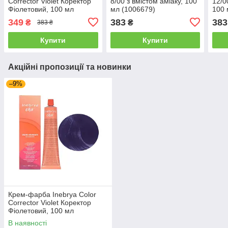
Corrector Violet Коректор
8/00 з вмiстом амiаку, 100
12/0
Фіолетовий, 100 мл
мл (1006679)
100 
(1006681)
349
383
383
₴
₴
383 ₴
Купити
Купити
Акційні пропозиції та новинки
–9%
Крем-фарба Inebrya Сolor
Corrector Violet Коректор
Фіолетовий, 100 мл
(1006681)
В наявності