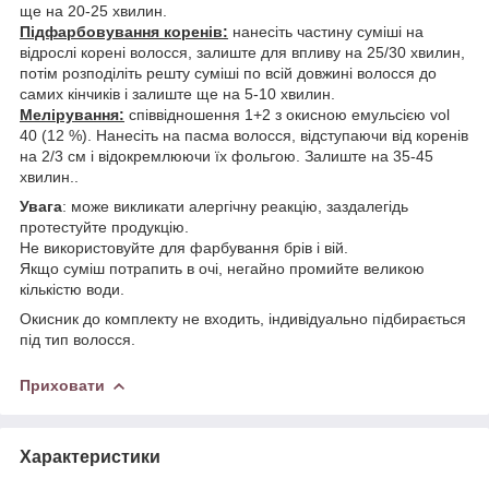
ще на 20-25 хвилин.
Підфарбовування коренів:
нанесіть частину суміші на
відрослі корені волосся, залиште для впливу на 25/30 хвилин,
потім розподіліть решту суміші по всій довжині волосся до
самих кінчиків і залиште ще на 5-10 хвилин.
Мелірування:
співвідношення 1+2 з окисною емульсією vol
40 (12 %). Нанесіть на пасма волосся, відступаючи від коренів
на 2/3 см і відокремлюючи їх фольгою. Залиште на 35-45
хвилин..
Увага
: може викликати алергічну реакцію, заздалегідь
протестуйте продукцію.
Не використовуйте для фарбування брів і вій.
Якщо суміш потрапить в очі, негайно промийте великою
кількістю води.
Окисник до комплекту не входить, індивідуально підбирається
під тип волосся.
Приховати
Характеристики