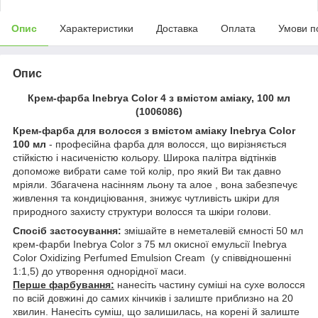
Опис
Характеристики
Доставка
Оплата
Умови п
Опис
Крем-фарба Inebrya Сolor 4 з вмiстом амiаку, 100 мл
(1006086)
Крем-фарба для волосся з вмістом аміаку Inebrya Color
100 мл
- професійна фарба для волосся, що вирізняється
стійкістю і насиченістю кольору. Широка палітра відтінків
допоможе вибрати саме той колір, про який Ви так давно
мріяли. Збагачена насінням льону та алое , вона забезпечує
живлення та кондиціювання, знижує чутливість шкіри для
природного захисту структури волосся та шкіри голови.
Спосіб застосування:
змішайте в неметалевій ємності 50 мл
крем-фарби Inebrya Color з 75 мл окисної емульсії Inebrya
Color Oxidizing Perfumed Emulsion Cream (у співвідношенні
1:1,5) до утворення однорідної маси.
Перше фарбування:
нанесіть частину суміші на сухе волосся
по всій довжині до самих кінчиків і залиште приблизно на 20
хвилин. Нанесіть суміш, що залишилась, на корені й залиште