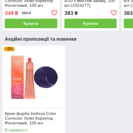
Corrector Violet Коректор
4/20 з вмiстом амiаку, 100
6/4 
Фіолетовий, 100 мл
мл (1024277)
мл (
(1006681)
349
383
383
₴
₴
383 ₴
Купити
Купити
Акційні пропозиції та новинки
–9%
Крем-фарба Inebrya Сolor
Corrector Violet Коректор
Фіолетовий, 100 мл
(1006681)
В наявності