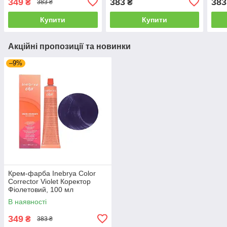
349
383
383
₴
₴
383 ₴
Купити
Купити
Акційні пропозиції та новинки
–9%
Крем-фарба Inebrya Сolor
Corrector Violet Коректор
Фіолетовий, 100 мл
(1006681)
В наявності
349
₴
383 ₴