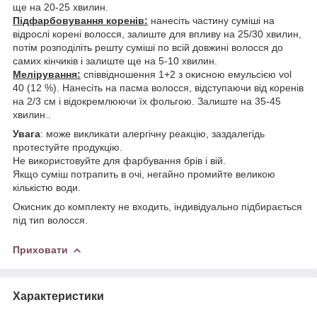
ще на 20-25 хвилин.
Підфарбовування коренів:
нанесіть частину суміші на
відрослі корені волосся, залиште для впливу на 25/30 хвилин,
потім розподіліть решту суміші по всій довжині волосся до
самих кінчиків і залиште ще на 5-10 хвилин.
Мелірування:
співвідношення 1+2 з окисною емульсією vol
40 (12 %). Нанесіть на пасма волосся, відступаючи від коренів
на 2/3 см і відокремлюючи їх фольгою. Залиште на 35-45
хвилин..
Увага
: може викликати алергічну реакцію, заздалегідь
протестуйте продукцію.
Не використовуйте для фарбування брів і вій.
Якщо суміш потрапить в очі, негайно промийте великою
кількістю води.
Окисник до комплекту не входить, індивідуально підбирається
під тип волосся.
Приховати
Характеристики