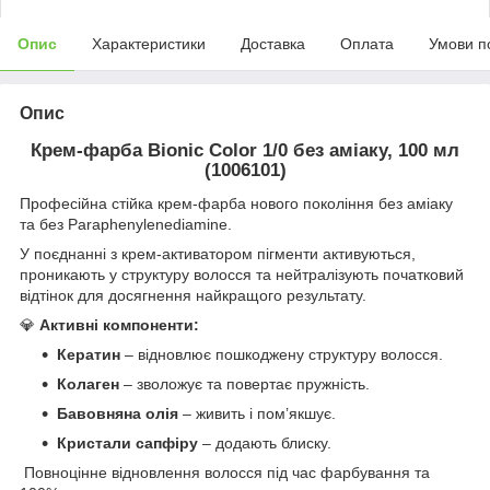
Опис
Характеристики
Доставка
Оплата
Умови п
Опис
Крем-фарба Bionic Сolor 1/0 без амiаку, 100 мл
(1006101)
Професійна стійка крем-фарба нового покоління без аміаку
та без Paraphenylenediamine.
У поєднанні з крем-активатором пігменти активуються,
проникають у структуру волосся та нейтралізують початковий
відтінок для досягнення найкращого результату.
💎
Активні компоненти:
Кератин
– відновлює пошкоджену структуру волосся.
Колаген
– зволожує та повертає пружність.
Бавовняна олія
– живить і пом’якшує.
Кристали сапфіру
– додають блиску.
Повноцінне відновлення волосся під час фарбування та