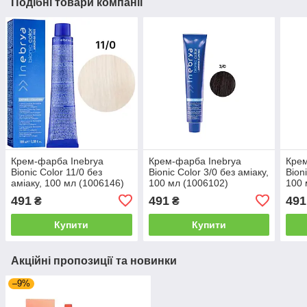
Подібні товари компанії
Крем-фарба Inebrya
Крем-фарба Inebrya
Крем
Bionic Сolor 11/0 без
Bionic Сolor 3/0 без амiаку,
Bion
амiаку, 100 мл (1006146)
100 мл (1006102)
100 
491
491
491
₴
₴
Купити
Купити
Акційні пропозиції та новинки
–9%