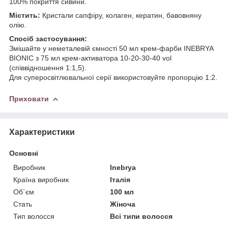
100% покриття сивини.
Містить:
Кристали сапфіру, колаген, кератин, бавовняну
олію.
Спосіб застосування:
Змішайте у неметалевій ємності 50 мл крем-фарби INEBRYA
BIONIC з 75 мл крем-активатора 10-20-30-40 vol
(співвідношення 1:1,5).
Для суперосвітлювальної серії використовуйте пропорцію 1:2.
Приховати
Характеристики
Основні
Виробник
Inebrya
Країна виробник
Італія
Об`єм
100 мл
Стать
Жіноча
Тип волосся
Всі типи волосся