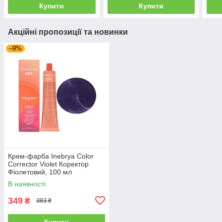
Купити
Купити
Акційні пропозиції та новинки
–9%
Крем-фарба Inebrya Сolor
Corrector Violet Коректор
Фіолетовий, 100 мл
(1006681)
В наявності
349
₴
383 ₴
Купити