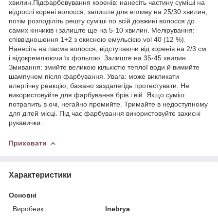
хвилин.Підфарбовування коренів: нанесіть частину суміші на
відрослі корені волосся, залиште для впливу на 25/30 хвилин,
потім розподіліть решту суміші по всій довжині волосся до
самих кінчиків і залиште ще на 5-10 хвилин. Мелірування:
співвідношення 1+2 з окисною емульсією vol 40 (12 %).
Нанесіть на пасма волосся, відступаючи від коренів на 2/3 см
і відокремлюючи їх фольгою. Залиште на 35-45 хвилин.
Змивання: змийте великою кількістю теплої води й вимийте
шампунем після фарбування. Увага: може викликати
алергічну реакцію, бажано заздалегідь протестувати. Не
використовуйте для фарбування брів і вій. Якщо суміш
потрапить в очі, негайно промийте. Тримайте в недоступному
для дітей місці. Під час фарбування використовуйте захисні
рукавички.
Приховати
Характеристики
Основні
Виробник
Inebrya