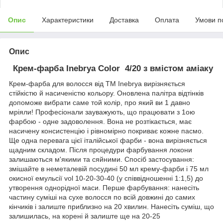
Опис
Характеристики
Доставка
Оплата
Умови п
Опис
Крем-фарба Inebrya Сolor 4/20 з вмiстом амiаку
Крем-фарба для волосся від TM Inebrya вирізняється
стійкістю й насиченістю кольору. Оновлена палітра відтінків
допоможе вибрати саме той колір, про який ви 1 давно
мріяли! Професіонали зауважують, що працювати з 1ою
фарбою - одне задоволення. Вона не розтікається, має
насичену консистенцію і рівномірно покриває кожне пасмо.
Ще одна перевага цієї італійської фарби - вона вирізняється
щадним складом. Після процедури фарбування локони
залишаються м'якими та сяйними. Спосіб застосування:
змішайте в неметалевій посудині 50 мл крему-фарби і 75 мл
окисної емульсії vol 10-20-30-40 (у співвідношенні 1:1,5) до
утворення однорідної маси. Перше фарбування: нанесіть
частину суміші на сухе волосся по всій довжині до самих
кінчиків і залиште приблизно на 20 хвилин. Нанесіть суміш, що
залишилась, на корені й залиште ще на 20-25