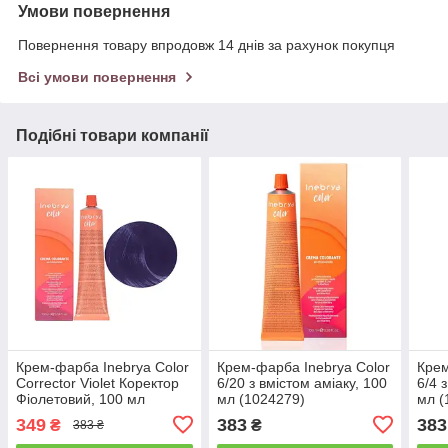
Умови повернення
Повернення товару впродовж 14 днів за рахунок покупця
Всі умови повернення
Подібні товари компанії
Крем-фарба Inebrya Сolor
Крем-фарба Inebrya Сolor
Крем
Corrector Violet Коректор
6/20 з вмiстом амiаку, 100
6/4 
Фіолетовий, 100 мл
мл (1024279)
мл (
(1006681)
349
383
383
₴
₴
383 ₴