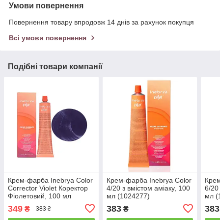
Умови повернення
Повернення товару впродовж 14 днів за рахунок покупця
Всі умови повернення
Подібні товари компанії
Крем-фарба Inebrya Сolor
Крем-фарба Inebrya Сolor
Крем
Corrector Violet Коректор
4/20 з вмiстом амiаку, 100
6/20
Фіолетовий, 100 мл
мл (1024277)
мл (
(1006681)
349
383
383
₴
₴
383 ₴