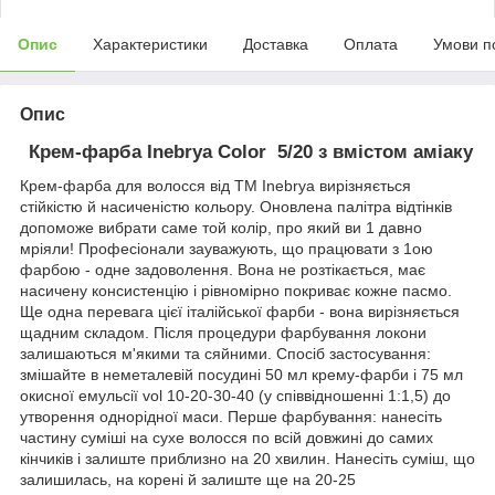
Опис
Характеристики
Доставка
Оплата
Умови п
Опис
Крем-фарба Inebrya Сolor 5/20 з вмiстом амiаку
Крем-фарба для волосся від TM Inebrya вирізняється
стійкістю й насиченістю кольору. Оновлена палітра відтінків
допоможе вибрати саме той колір, про який ви 1 давно
мріяли! Професіонали зауважують, що працювати з 1ою
фарбою - одне задоволення. Вона не розтікається, має
насичену консистенцію і рівномірно покриває кожне пасмо.
Ще одна перевага цієї італійської фарби - вона вирізняється
щадним складом. Після процедури фарбування локони
залишаються м'якими та сяйними. Спосіб застосування:
змішайте в неметалевій посудині 50 мл крему-фарби і 75 мл
окисної емульсії vol 10-20-30-40 (у співвідношенні 1:1,5) до
утворення однорідної маси. Перше фарбування: нанесіть
частину суміші на сухе волосся по всій довжині до самих
кінчиків і залиште приблизно на 20 хвилин. Нанесіть суміш, що
залишилась, на корені й залиште ще на 20-25