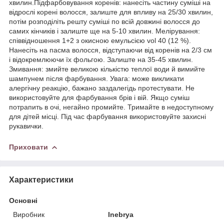
хвилин.Підфарбовування коренів: нанесіть частину суміші на
відрослі корені волосся, залиште для впливу на 25/30 хвилин,
потім розподіліть решту суміші по всій довжині волосся до
самих кінчиків і залиште ще на 5-10 хвилин. Мелірування:
співвідношення 1+2 з окисною емульсією vol 40 (12 %).
Нанесіть на пасма волосся, відступаючи від коренів на 2/3 см
і відокремлюючи їх фольгою. Залиште на 35-45 хвилин.
Змивання: змийте великою кількістю теплої води й вимийте
шампунем після фарбування. Увага: може викликати
алергічну реакцію, бажано заздалегідь протестувати. Не
використовуйте для фарбування брів і вій. Якщо суміш
потрапить в очі, негайно промийте. Тримайте в недоступному
для дітей місці. Під час фарбування використовуйте захисні
рукавички.
Приховати
Характеристики
Основні
Виробник
Inebrya