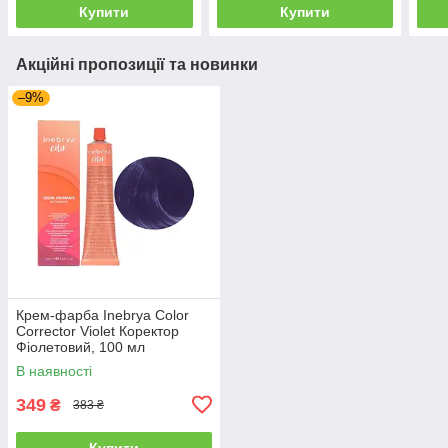
Купити
Купити
Акційні пропозиції та новинки
–9%
Крем-фарба Inebrya Сolor
Corrector Violet Коректор
Фіолетовий, 100 мл
(1006681)
В наявності
349
₴
383 ₴
Купити