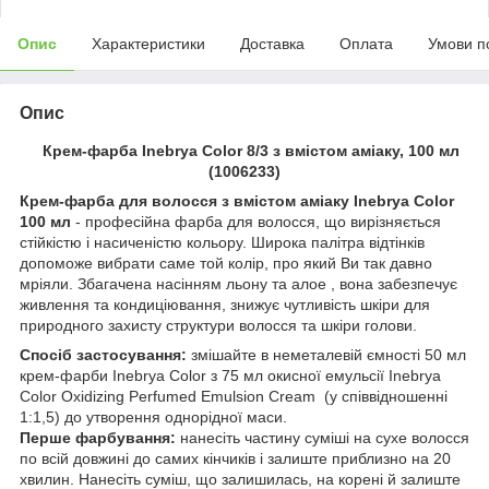
Опис
Характеристики
Доставка
Оплата
Умови п
Опис
Крем-фарба Inebrya Сolor 8/3 з вмiстом амiаку, 100 мл
(1006233)
Крем-фарба для волосся з вмістом аміаку Inebrya Color
100 мл
- професійна фарба для волосся, що вирізняється
стійкістю і насиченістю кольору. Широка палітра відтінків
допоможе вибрати саме той колір, про який Ви так давно
мріяли. Збагачена насінням льону та алое , вона забезпечує
живлення та кондиціювання, знижує чутливість шкіри для
природного захисту структури волосся та шкіри голови.
Спосіб застосування:
змішайте в неметалевій ємності 50 мл
крем-фарби Inebrya Color з 75 мл окисної емульсії Inebrya
Color Oxidizing Perfumed Emulsion Cream (у співвідношенні
1:1,5) до утворення однорідної маси.
Перше фарбування:
нанесіть частину суміші на сухе волосся
по всій довжині до самих кінчиків і залиште приблизно на 20
хвилин. Нанесіть суміш, що залишилась, на корені й залиште