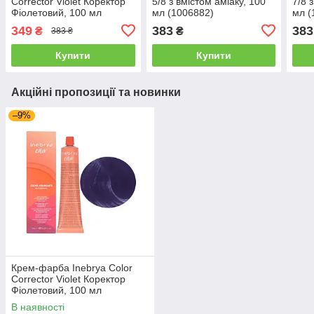
Corrector Violet Коректор
5/8 з вмiстом амiаку, 100
7/8 
Фіолетовий, 100 мл
мл (1006882)
мл (
(1006681)
349
383
383
₴
₴
383 ₴
Купити
Купити
Акційні пропозиції та новинки
–9%
Крем-фарба Inebrya Сolor
Corrector Violet Коректор
Фіолетовий, 100 мл
(1006681)
В наявності