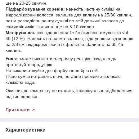
ще на 20-25 хвилин.
Підфарбовування коренів:
нанесіть частину суміші на
відрослі корені волосся, залиште для впливу на 25/30 хвилин,
потім розподіліть решту суміші по всій довжині волосся до
самих кінчиків і залиште ще на 5-10 хвилин.
Мелірування:
співвідношення 1+2 з окисною емульсією vol
40 (12 %). Нанесіть на пасма волосся, відступаючи від коренів
на 2/3 см і відокремлюючи їх фольгою. Залиште на 35-45
хвилин..
Увага
: може викликати алергічну реакцію, заздалегідь
протестуйте продукцію.
Не використовуйте для фарбування брів і вій.
Якщо суміш потрапить в очі, негайно промийте великою
кількістю води.
Окисник до комплекту не входить, індивідуально підбирається
під тип волосся.
Приховати
Характеристики