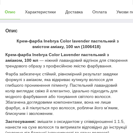
Опис
Характеристики
Доставка
Оплата
Умови п
Опис
Крем-фарба Inebrya Сolor lavender пастельний з
вмiстом амiаку, 100 мл (1006418)
Крем-фарба Inebrya Color Lavender пастельний з
аміаком, 100 мл
— ніжний лавандовий відтінок для створення
трендового образу з професійною якістю фарбування.
Фарба забезпечує стійкий, рівномірний результат завдяки
формулі з аміаком, яка відкриває кутикулу волосся для
глибшого проникнення пігменту. Пастельний лавандовий
колір виглядає свіжо й елегантно, ідеально підходить для
модного фарбування або тонування світлого волосся.
Збагачена доглядовими компонентами, вона не лише
фарбує, а й піклується про волосся, роблячи його м’яким,
блискучим і зволоженим.
Застосування:
змішати з оксидантом у співвідношенні 1:1.5,
нанести на сухе волосся та витримати відповідно до інструкції
(залежно від бажаної інтенсивності та стану волосся).