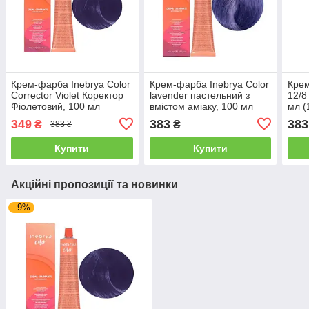
Крем-фарба Inebrya Сolor
Крем-фарба Inebrya Сolor
Крем
Corrector Violet Коректор
lavender пастельний з
12/8
Фіолетовий, 100 мл
вмiстом амiаку, 100 мл
мл (
(1006681)
(1021151)
349
383
383
₴
₴
383 ₴
Купити
Купити
Акційні пропозиції та новинки
–9%