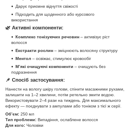
Дарує приємне відчуття свіжості
Підходить для щоденного або курсового
використання
🌿 Активні компоненти:
Комплекс тонізуючих речовин
– активізує ріст
волосся
Екстракти рослин
– зміцнюють волосяну структуру
Ментол
– освіжає, стимулює кровообіг
М’які очищуючі компоненти
– очищують без
подразнення
📌 Спосіб застосування:
Нанести на вологу шкіру голови, спінити масажними рухами,
залишити на 1–2 хвилини, потім ретельно змити водою.
Використовувати 2–4 рази на тиждень. Для максимального
ефекту — поєднувати з ампулами або тоніком з тієї ж серії.
Обʼєм:
250 мл
Тип проблеми:
Випадіння, ослаблене волосся
Для кого:
Чоловіки