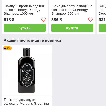
Шампунь проти випадіння
Шампунь проти випадіння
Змі
волосся Inebrya Energy
волосся Inebrya Energy
прот
Shampoo, 1000 мл
Shampoo, 300 мл
Depo
(1026383)
(1026382)
Sham
618
386
931
₴
₴
Купити
Купити
Акційні пропозиції та новинки
–8%
Тонік для догляду за
волоссям Morgans Grooming