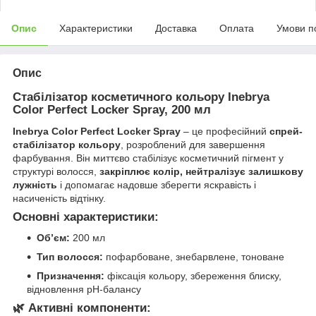
Опис
Характеристики
Доставка
Оплата
Умови п
Опис
Стабілізатор косметичного кольору Inebrya
Color Perfect Locker Spray, 200 мл
Inebrya Color Perfect Locker Spray
– це професійний
спрей-
стабілізатор кольору
, розроблений для завершення
фарбування. Він миттєво стабілізує косметичний пігмент у
структурі волосся,
закріплює колір, нейтралізує залишкову
лужність
і допомагає надовше зберегти яскравість і
насиченість відтінку.
Основні характеристики:
Обʼєм:
200 мл
Тип волосся:
пофарбоване, знебарвлене, тоноване
Призначення:
фіксація кольору, збереження блиску,
відновлення pH-балансу
🌿
Активні компоненти: