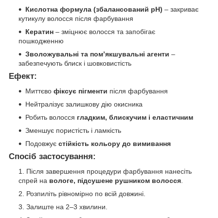
Кислотна формула (збалансований pH)
– закриває
кутикулу волосся після фарбування
Кератин
– зміцнює волосся та запобігає
пошкодженню
Зволожувальні та пом’якшувальні агенти
–
забезпечують блиск і шовковистість
Ефект:
Миттєво
фіксує пігменти
після фарбування
Нейтралізує залишкову дію окисника
Робить волосся
гладким, блискучим і еластичним
Зменшує пористість і ламкість
Подовжує
стійкість кольору до вимивання
Спосіб застосування:
Після завершення процедури фарбування нанесіть
спрей на
вологе, підсушене рушником волосся
.
Розпиліть рівномірно по всій довжині.
Залиште на 2–3 хвилини.