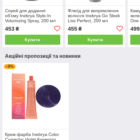
Спрей для додання
Флюїд для випрямлення
Кам
об'єму Inebrya Style-In
волосся Inebrya Go Sleek
зеле
Volumizing Spray, 200 мл
Liss Perfect, 200 мл
One 
(1087480)
(1021037)
Lime
453
455
499
₴
₴
168)
Купити
Купити
Акційні пропозиції та новинки
–9%
Крем-фарба Inebrya Сolor
Corrector Violet Коректор