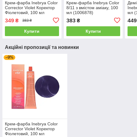
Крем-фарба Inebrya Сolor
Крем-фарба Inebrya Сolor
Дем
Corrector Violet Коректор
8/11 з вмiстом амiаку, 100
Ineb
Фіолетовий, 100 мл
мл (1006878)
мл (
(1006681)
349
383
449
₴
₴
383 ₴
Купити
Купити
Акційні пропозиції та новинки
–9%
Крем-фарба Inebrya Сolor
Corrector Violet Коректор
Фіолетовий, 100 мл