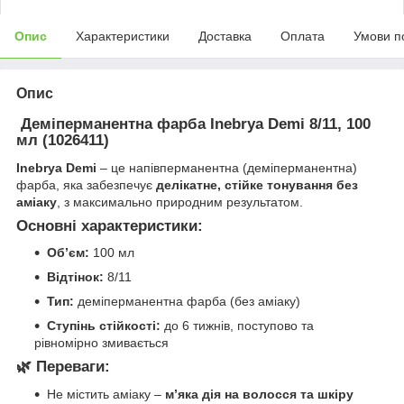
Опис
Характеристики
Доставка
Оплата
Умови п
Опис
Деміперманентна фарба Inebrya Demi 8/11, 100
мл (1026411)
Inebrya Demi
– це напівперманентна (деміперманентна)
фарба, яка забезпечує
делікатне, стійке тонування без
аміаку
, з максимально природним результатом.
Основні характеристики:
Обʼєм:
100 мл
Відтінок:
8/11
Тип:
деміперманентна фарба (без аміаку)
Ступінь стійкості:
до 6 тижнів, поступово та
рівномірно змивається
🌿
Переваги:
Не містить аміаку –
м’яка дія на волосся та шкіру