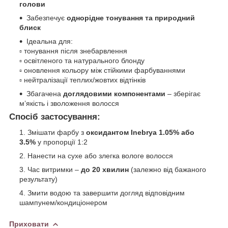
голови
Забезпечує
однорідне тонування та природний
блиск
Ідеальна для:
▫ тонування після знебарвлення
▫ освітленого та натурального блонду
▫ оновлення кольору між стійкими фарбуваннями
▫ нейтралізації теплих/жовтих відтінків
Збагачена
доглядовими компонентами
– зберігає
м’якість і зволоження волосся
Спосіб застосування:
Змішати фарбу з
оксидантом Inebrya 1.05% або
3.5%
у пропорції 1:2
Нанести на сухе або злегка вологе волосся
Час витримки –
до 20 хвилин
(залежно від бажаного
результату)
Змити водою та завершити догляд відповідним
шампунем/кондиціонером
Приховати