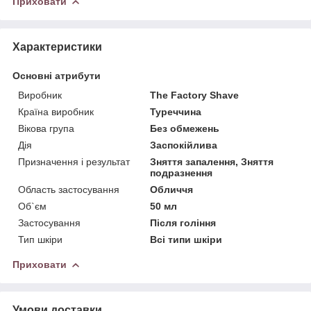
Приховати
Характеристики
Основні атрибути
Виробник
The Factory Shave
Країна виробник
Туреччина
Вікова група
Без обмежень
Дія
Заспокійлива
Призначення і результат
Зняття запалення, Зняття
подразнення
Область застосування
Обличчя
Об`єм
50 мл
Застосування
Після гоління
Тип шкіри
Всі типи шкіри
Приховати
Умови доставки