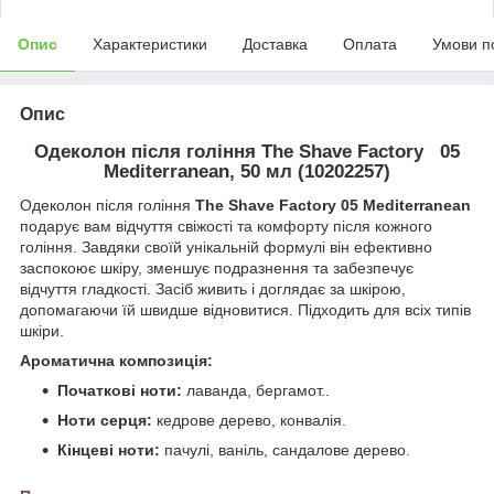
Опис
Характеристики
Доставка
Оплата
Умови п
Опис
Одеколон після гоління The Shave Factory 05
Mediterranean, 50 мл (10202257)
Одеколон після гоління
The Shave Factory 05 Mediterranean
подарує вам відчуття свіжості та комфорту після кожного
гоління. Завдяки своїй унікальній формулі він ефективно
заспокоює шкіру, зменшує подразнення та забезпечує
відчуття гладкості. Засіб живить і доглядає за шкірою,
допомагаючи їй швидше відновитися. Підходить для всіх типів
шкіри.
Ароматична композиція:
Початкові ноти:
лаванда, бергамот..
Ноти серця:
кедрове дерево, конвалія.
Кінцеві ноти:
пачулі, ваніль, сандалове дерево.