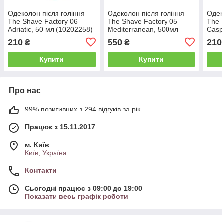
Одеколон після гоління
Одеколон після гоління
Одек
The Shave Factory 06
The Shave Factory 05
The 
Adriatic, 50 мл (10202258)
Mediterranean, 500мл
Casp
(скло) (10202241)
210
550
210
₴
₴
Купити
Купити
Про нас
99% позитивних з 294 відгуків за рік
Працює з 15.11.2017
м. Київ
Київ, Україна
Контакти
Сьогодні працює з 09:00 до 19:00
Показати весь графік роботи