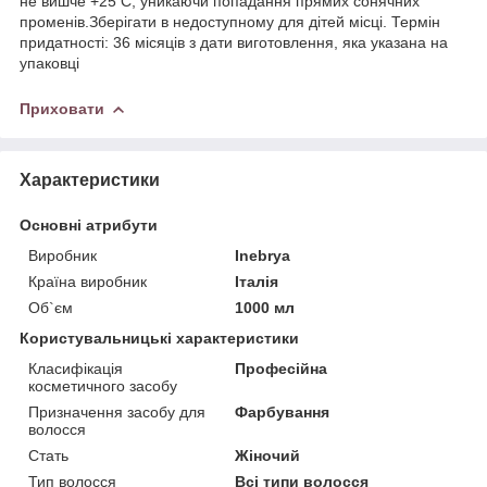
не вишче +25 С, уникаючи попадання прямих сонячних
променів.Зберігати в недоступному для дітей місці. Термін
придатності: 36 місяців з дати виготовлення, яка указана на
упаковці
Приховати
Характеристики
Основні атрибути
Виробник
Inebrya
Країна виробник
Італія
Об`єм
1000 мл
Користувальницькі характеристики
Класифікація
Професійна
косметичного засобу
Призначення засобу для
Фарбування
волосся
Стать
Жіночий
Тип волосся
Всі типи волосся