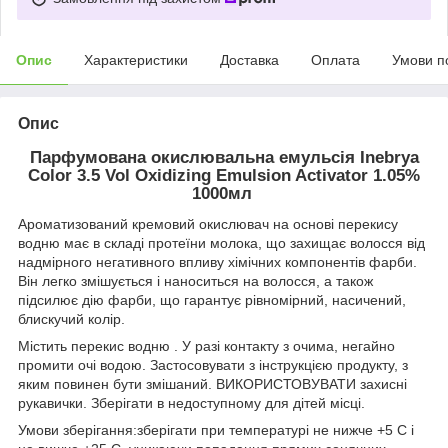
Опис
Характеристики
Доставка
Оплата
Умови п
Опис
Парфумована окислювальна емульсія Inebrya
Color 3.5 Vol Oxidizing Emulsion Activator 1.05%
1000мл
Ароматизований кремовий окислювач на основі перекису
водню має в складі протеїни молока, що захищає волосся від
надмірного негативного впливу хімічних компонентів фарби.
Він легко змішується і наноситься на волосся, а також
підсилює дію фарби, що гарантує рівномірний, насичений,
блискучий колір.
Містить перекис водню . У разі контакту з очима, негайно
промити очі водою. Застосовувати з інструкцією продукту, з
яким повинен бути змішаний. ВИКОРИСТОВУВАТИ захисні
рукавички. Зберігати в недоступному для дітей місці.
Умови зберігання:зберігати при температурі не нижче +5 С і