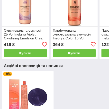
Окислювальна емульсія
Парфумована
Пар
25 Vol Inebrya Violet
окислювальна емульсія
окис
Oxydizing Emulsion Cream
Inebrya Color 10 Vol
Ineb
75% 1000мл (1026446)
Oxidizing Perfumed
Oxid
419
364
122
₴
₴
Emulsion Cream 3% 1000
Emul
мл (1006200)
мл (
Купити
Купити
Акційні пропозиції та новинки
–9%